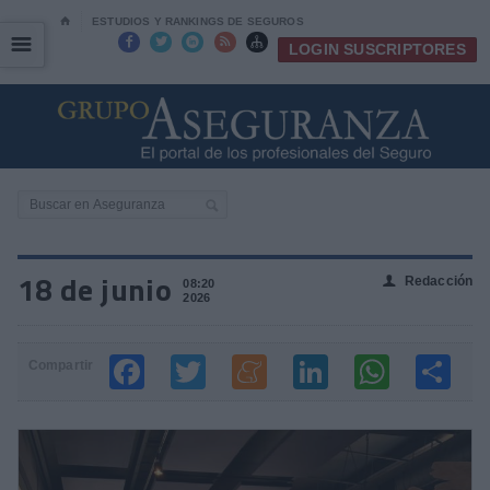
⌂
ESTUDIOS Y RANKINGS DE SEGUROS
☰
☰





LOGIN SUSCRIPTORES
18 de junio
Redacción
👤
08:20
2026
Compartir