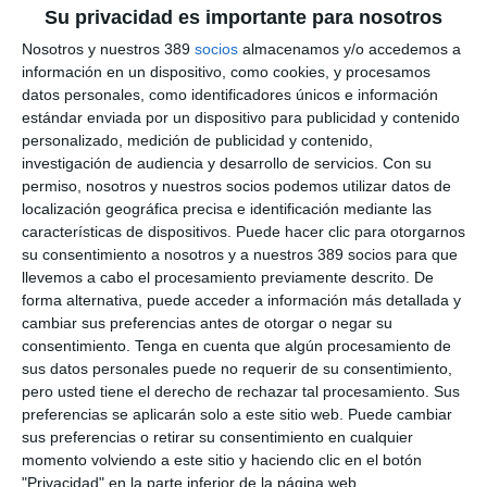
Su privacidad es importante para nosotros
Nosotros y nuestros 389
socios
almacenamos y/o accedemos a
información en un dispositivo, como cookies, y procesamos
Mutuacat y el Colegio de Tarragona
renuevan su colaboración
datos personales, como identificadores únicos e información
estándar enviada por un dispositivo para publicidad y contenido
El
Colegio de Tarragona
y
Mutuacat
han renovado su
personalizado, medición de publicidad y contenido,
convenio de colaboración durante la Fiesta Anual del Colegio.
investigación de audiencia y desarrollo de servicios.
Con su
permiso, nosotros y nuestros socios podemos utilizar datos de
La renovación de este convenio consolida una relación basada
localización geográfica precisa e identificación mediante las
en la
proximidad, la confianza y el compromiso
con la
características de dispositivos. Puede hacer clic para otorgarnos
calidad del servicio al mutualista y abre la puerta a nuevas
su consentimiento a nosotros y a nuestros 389 socios para que
líneas de colaboración.
llevemos a cabo el procesamiento previamente descrito. De
En este sentido, el acuerdo prevé continuar impulsando
forma alternativa, puede acceder a información más detallada y
iniciativas de formación continua
para los colegiados, así
cambiar sus preferencias antes de otorgar o negar su
como facilitar el
acceso a soluciones aseguradoras
consentimiento.
Tenga en cuenta que algún procesamiento de
especializadas
, especialmente en ámbitos donde Mutuacat es
sus datos personales puede no requerir de su consentimiento,
referente, como los seguros deportivos y de ocio, un segmento
pero usted tiene el derecho de rechazar tal procesamiento. Sus
con gran potencial en la provinica.
preferencias se aplicarán solo a este sitio web. Puede cambiar
El acuerdo fue firmado por el presidente del Colegio,
Álex
sus preferencias o retirar su consentimiento en cualquier
Mestre
, y por el adjunto a la Dirección General de Mutuacat,
momento volviendo a este sitio y haciendo clic en el botón
Leo Martínez
, quien destacó "la importancia de continuar
"Privacidad" en la parte inferior de la página web.