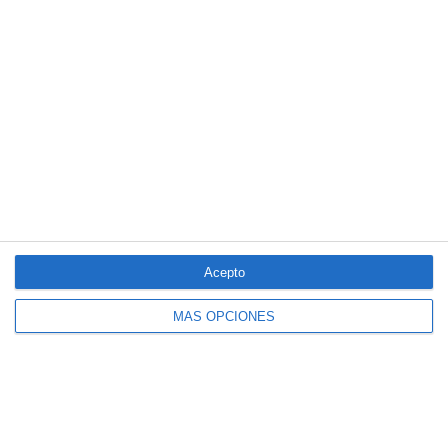
colaboración
Reale asegura la 72ª edición del Festival Internacional de Teatro
Clásico de Mérida
Aún quedan reglamentos pendientes para completar la Ley
5/2025 del seguro obligatorio
LO MÁS VISTO
Acepto
MÁS OPCIONES