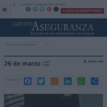
⌂
ESTUDIOS Y RANKINGS DE SEGUROS
☰
☰





LOGIN SUSCRIPTORES
26 de marzo
Redacción
👤
13:27
2025
Compartir