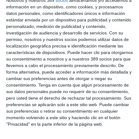
Nosotros y nuestros 389
socios
almacenamos y/o accedemos a
"extraer de las bases de datos de los corredores la mayor parte
información en un dispositivo, como cookies, y procesamos
de la información que se solicita en la DEC, lo que agiliza y
datos personales, como identificadores únicos e información
facilita enormemente el proceso de su cumplimentación".
estándar enviada por un dispositivo para publicidad y contenido
Además, a través de un formulario online recogen la
personalizado, medición de publicidad y contenido,
información, no sólo de los colaboradores y prestadores de
investigación de audiencia y desarrollo de servicios.
Con su
servicios, también de empleados y de las actuaciones del
permiso, nosotros y nuestros socios podemos utilizar datos de
servicio de atención al cliente.
localización geográfica precisa e identificación mediante las
Según Diego Fernández, "nuestro programa permite extraer
características de dispositivos. Puede hacer clic para otorgarnos
gran parte de la información que se pide y, con nuestro sistema
su consentimiento a nosotros y a nuestros 389 socios para que
de trabajo, conseguimos recopilar los datos necesarios de una
llevemos a cabo el procesamiento previamente descrito. De
forma ágil y ordenada. El servicio incluye el asesoramiento y
forma alternativa, puede acceder a información más detallada y
seguimiento necesarios para cumplir con el plazo máximo
cambiar sus preferencias antes de otorgar o negar su
marcado. Recomendamos a todos los corredores y corredurías
consentimiento.
Tenga en cuenta que algún procesamiento de
que comiencen cuanto antes a hacer la DEC, ya que los
sus datos personales puede no requerir de su consentimiento,
nuevos modelos que hay que rellenar contienen mucha más
pero usted tiene el derecho de rechazar tal procesamiento. Sus
información que la del año pasado".
preferencias se aplicarán solo a este sitio web. Puede cambiar
Si quiere recibir diariamente y GRATIS noticias como
sus preferencias o retirar su consentimiento en cualquier
esta, pinche aquí
momento volviendo a este sitio y haciendo clic en el botón
"Privacidad" en la parte inferior de la página web.