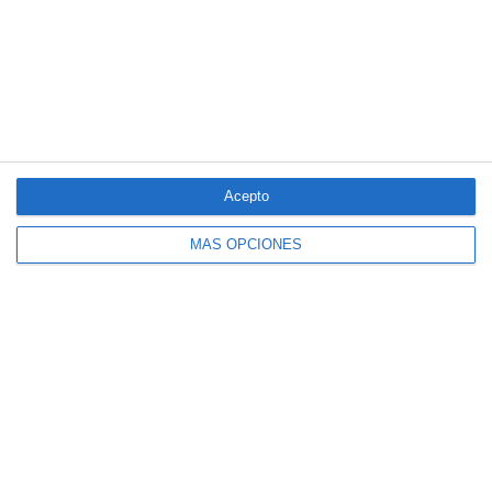
LO MÁS VISTO
Acepto
MÁS OPCIONES
El seguro español activa dispositivos
especiales ante los últimos incendios
forestales