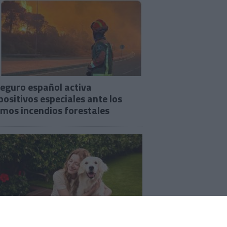
seguro español activa
positivos especiales ante los
imos incendios forestales