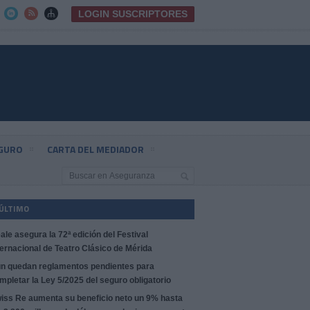
LOGIN SUSCRIPTORES



EGURO
CARTA DEL MEDIADOR
 ÚLTIMO
ale asegura la 72ª edición del Festival
ternacional de Teatro Clásico de Mérida
n quedan reglamentos pendientes para
mpletar la Ley 5/2025 del seguro obligatorio
iss Re aumenta su beneficio neto un 9% hasta