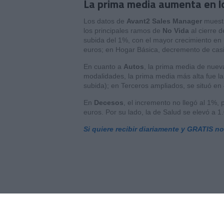
La prima media aumenta en l
Los datos de
Avant2 Sales Manager
muest
los principales ramos de
No Vida
al cierre 
subida del 1%, con el mayor crecimiento e
euros; en Hogar Básica, decremento de casi 
En cuanto a
Autos
, la prima media de nuev
modalidades, la prima media más alta fue la
subida); en Terceros ampliados, se situó en
En
Decesos
, el incremento no llegó al 1%
euros. Por su lado, la de Salud se elevó a 
Si quiere recibir diariamente y GRATIS n