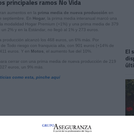
os principales ramos No Vida
ran aumentos en la
prima media de nueva producción
en
de septiembre. En
Hogar
, la prima media interanual marcó una
n la modalidad Hogar Premium (+1%) y una prima media de 379
un 2% y en la Estándar, no llegó al 1% y 273 euros.
a producción alcanzó los 468 euros, un 6% más. Por
 de Todo riesgo con franquicia alta, con 901 euros (+14% de
El 
 411 euros. Y en
Motos
, el aumento fue del 10%.
dis
, para cerrar con una prima media de nueva producción de 219
últ
1.027 euros, un 9% más.
oticias como esta, pinche aquí