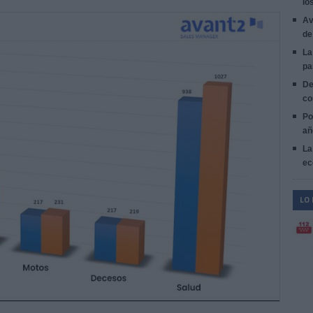
lo
Av
de
La
pa
De
co
Po
añ
La
ec
LO