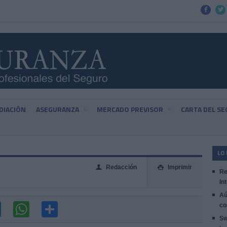


DIACIÓN
ASEGURANZA
MERCADO PREVISOR
CARTA DEL S
LO
Redacción
Imprimir
👤

Re
In
Aú
co
Sw