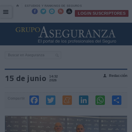
⌂
ESTUDIOS Y RANKINGS DE SEGUROS
☰
☰





LOGIN SUSCRIPTORES
15 de junio
Redacción
👤
14:32
2026
Compartir