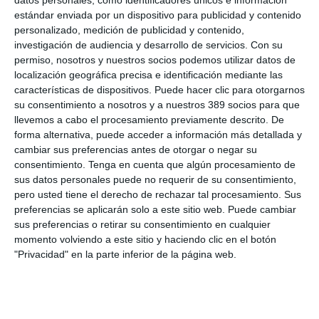
"Suevia nació en Vigo y nuestra sede social está ubicada en
estándar enviada por un dispositivo para publicidad y contenido
esta ciudad. Por lo tanto, no podemos ser ajenos a lo que nos
rodea. Y cuando nos referimos al mar, debemos ser
personalizado, medición de publicidad y contenido,
conscientes de todo el ecosistema que conforma la industria
investigación de audiencia y desarrollo de servicios.
Con su
del mar, más allá de hablar exclusivamente de barcos, como
permiso, nosotros y nuestros socios podemos utilizar datos de
cofradías de pescadores, operadores logísticos, empresas de
localización geográfica precisa e identificación mediante las
turismo, etc.", afirmóafirmado Maquieira. "Por eso, en Suevia
características de dispositivos. Puede hacer clic para otorgarnos
MAR analizamos los riesgos y responsabilidades de cada uno
su consentimiento a nosotros y a nuestros 389 socios para que
de nuestros clientes para proponer programas de seguros
llevemos a cabo el procesamiento previamente descrito. De
adaptados a cada cliente y a su situación concreta", añadió.
forma alternativa, puede acceder a información más detallada y
Si quiere recibir diariamente y GRATIS noticias como
cambiar sus preferencias antes de otorgar o negar su
esta, pinche aquí
consentimiento.
Tenga en cuenta que algún procesamiento de
sus datos personales puede no requerir de su consentimiento,
pero usted tiene el derecho de rechazar tal procesamiento. Sus
preferencias se aplicarán solo a este sitio web. Puede cambiar
sus preferencias o retirar su consentimiento en cualquier
LO ÚLTIMO
momento volviendo a este sitio y haciendo clic en el botón
"Privacidad" en la parte inferior de la página web.
La verdad sobre la IA en el seguro: qué funciona ya y qué sigue
siendo una promesa
Munich Re alcanza un beneficio de casi 4.000 millones y
mantiene sus previsiones para 2026