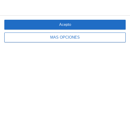
Acepto
MÁS OPCIONES
El seguro español activa dispositivos
especiales ante los últimos incendios
forestales