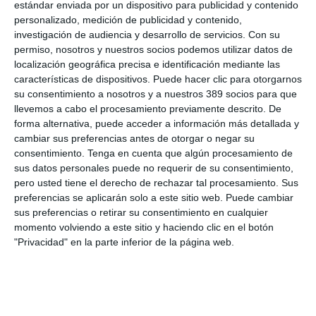
estándar enviada por un dispositivo para publicidad y contenido
"esta convención pone en valor el trabajo constante de
personalizado, medición de publicidad y contenido,
nuestras oficinas, que son la base de nuestro crecimiento.
investigación de audiencia y desarrollo de servicios.
Con su
Venimos de una etapa de consolidación muy positiva y
permiso, nosotros y nuestros socios podemos utilizar datos de
afrontamos los próximos meses con el objetivo de seguir
ampliando nuestra red y reforzando la colaboración con las
localización geográfica precisa e identificación mediante las
compañías, siempre con el foco en ofrecer un mejor servicio a
características de dispositivos. Puede hacer clic para otorgarnos
nuestros clientes".
su consentimiento a nosotros y a nuestros 389 socios para que
llevemos a cabo el procesamiento previamente descrito. De
Si quiere recibir diariamente y GRATIS noticias como
forma alternativa, puede acceder a información más detallada y
esta, pinche aquí
cambiar sus preferencias antes de otorgar o negar su
consentimiento.
Tenga en cuenta que algún procesamiento de
sus datos personales puede no requerir de su consentimiento,
pero usted tiene el derecho de rechazar tal procesamiento. Sus
preferencias se aplicarán solo a este sitio web. Puede cambiar
LO ÚLTIMO
sus preferencias o retirar su consentimiento en cualquier
La verdad sobre la IA en el seguro: qué funciona ya y qué sigue
momento volviendo a este sitio y haciendo clic en el botón
siendo una promesa
"Privacidad" en la parte inferior de la página web.
Munich Re alcanza un beneficio de casi 4.000 millones y
mantiene sus previsiones para 2026
Allianz gana un 15,5% más en el semestre y confirma sus
objetivos para 2026