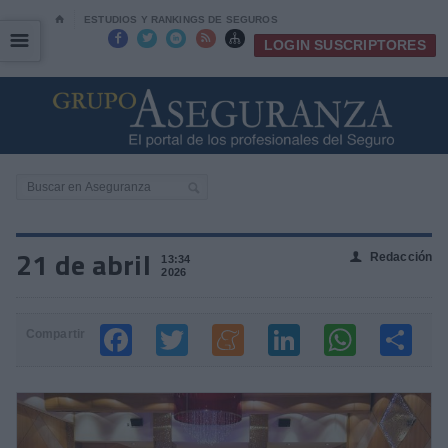
⌂
ESTUDIOS Y RANKINGS DE SEGUROS
☰
☰





LOGIN SUSCRIPTORES
21 de abril
Redacción
👤
13:34
2026
Compartir