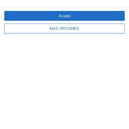
Acepto
MÁS OPCIONES
El seguro español activa dispositivos
especiales ante los últimos incendios
forestales