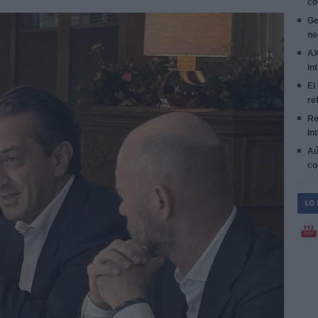
co
Ge
ne
AX
in
El
re
Re
In
Aú
co
LO