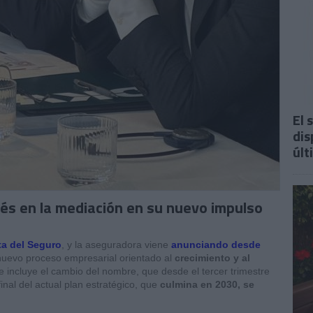
El 
dis
últ
és en la mediación en su nuevo impulso
ta del Seguro
, y la aseguradora viene
anunciando desde
nuevo proceso empresarial orientado al
crecimiento y al
e incluye el cambio del nombre, que desde el tercer trimestre
final del actual plan estratégico, que
culmina en 2030, se