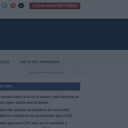
LOGIN SUSCRIPTORES



EGURO
CARTA DEL MEDIADOR
 ÚLTIMO
 verdad sobre la IA en el seguro: qué funciona ya
qué sigue siendo una promesa
nich Re alcanza un beneficio de casi 4.000
llones y mantiene sus previsiones para 2026
lianz gana un 15,5% más en el semestre y