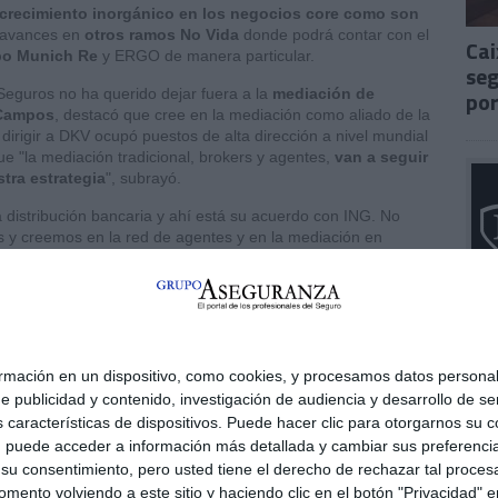
crecimiento inorgánico en los negocios core como son
 avances en
otros ramos No Vida
donde podrá contar con el
Cai
o Munich Re
y ERGO de manera particular.
seg
eguros no ha querido dejar fuera a la
mediación de
por
Campos
, destacó que cree en la mediación como aliado de la
dirigir a DKV ocupó puestos de alta dirección a nivel mundial
ue "la mediación tradicional, brokers y agentes,
van a seguir
tra estrategia
", subrayó.
 distribución bancaria y ahí está su acuerdo con ING. No
s y creemos en la red de agentes y en la mediación en
n general.
an a seguir siendo claves", aunque matizó que "sí es verdad
a ayudar con herramientas a navegar la inteligencia artificial".
ener problemas
".
ación en un dispositivo, como cookies, y procesamos datos personale
ias como esta, pinche aquí
e publicidad y contenido, investigación de audiencia y desarrollo de ser
as características de dispositivos. Puede hacer clic para otorgarnos s
, puede acceder a información más detallada y cambiar sus preferenci
u consentimiento, pero usted tiene el derecho de rechazar tal procesa
ento volviendo a este sitio y haciendo clic en el botón "Privacidad" en