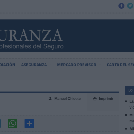


DIACIÓN
ASEGURANZA
MERCADO PREVISOR
CARTA DEL S
LO
Manuel Chicote
Imprimir
👤

La
y 
Mu
mi
Al