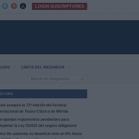
LOGIN SUSCRIPTORES



EGURO
CARTA DEL MEDIADOR
 ÚLTIMO
ale asegura la 72ª edición del Festival
ternacional de Teatro Clásico de Mérida
n quedan reglamentos pendientes para
mpletar la Ley 5/2025 del seguro obligatorio
iss Re aumenta su beneficio neto un 9% hasta