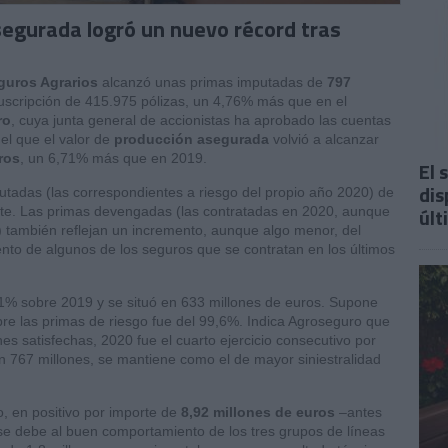
egurada logró un nuevo récord tras
guros Agrarios
alcanzó unas primas imputadas de
797
suscripción de 415.975 pólizas, un 4,76% más que en el
ro
, cuya junta general de accionistas ha aprobado las cuentas
el que el valor de
producción asegurada
volvió a alcanzar
ros
, un 6,71% más que en 2019.
El 
dis
tadas (las correspondientes a riesgo del propio año 2020) de
últ
nte. Las primas devengadas (las contratadas en 2020, aunque
) también reflejan un incremento, aunque algo menor, del
to de algunos de los seguros que se contratan en los últimos
71% sobre 2019 y se situó en 633 millones de euros. Supone
sobre las primas de riesgo fue del 99,6%. Indica Agroseguro que
es satisfechas, 2020 fue el cuarto ejercicio consecutivo por
n 767 millones, se mantiene como el de mayor siniestralidad
, en positivo por importe de
8,92 millones de euros
–antes
o se debe al buen comportamiento de los tres grupos de líneas