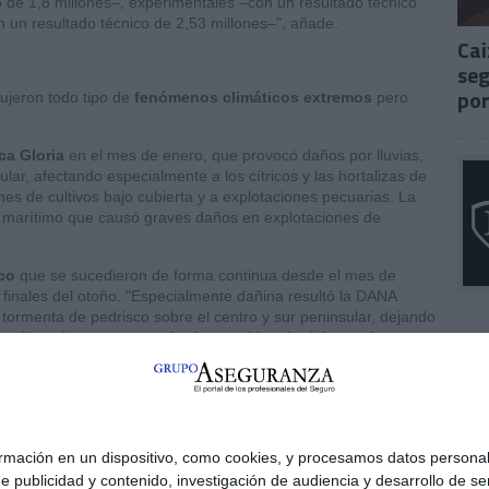
o de 1,8 millones–, experimentales –con un resultado técnico
n un resultado técnico de 2,53 millones–", añade.
Cai
seg
por
ujeron todo tipo de
fenómenos climáticos extremos
pero
ca Gloria
en el mes de enero, que provocó daños por lluvias,
lar, afectando especialmente a los cítricos y las hortalizas de
ones de cultivos bajo cubierta y a explotaciones pecuarias. La
l marítimo que causó graves daños en explotaciones de
co
que se sucedieron de forma continua desde el mes de
finales del otoño. "Especialmente dañina resultó la DANA
tormenta de pedrisco sobre el centro y sur peninsular, dejando
ortalizas de verano, uva de vino y cultivos herbáceos de
do año se atendieron más de
1,6 millones de siniestros
, de
ciones agrícolas y cerca de 92.744 a ganaderas, a lo que se
 de retirada y destrucción de animales muertos en la
ación en un dispositivo, como cookies, y procesamos datos personale
e publicidad y contenido, investigación de audiencia y desarrollo de ser