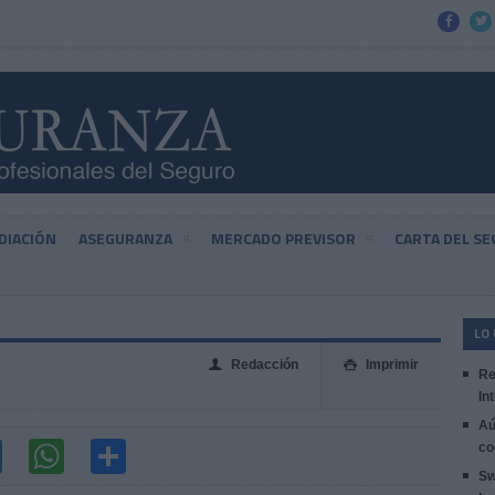


DIACIÓN
ASEGURANZA
MERCADO PREVISOR
CARTA DEL S
LO
Redacción
Imprimir
👤

Re
In
Aú
co
Sw