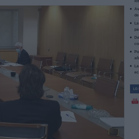
lo
Av
de
La
pa
De
co
Po
añ
La
ec
LO