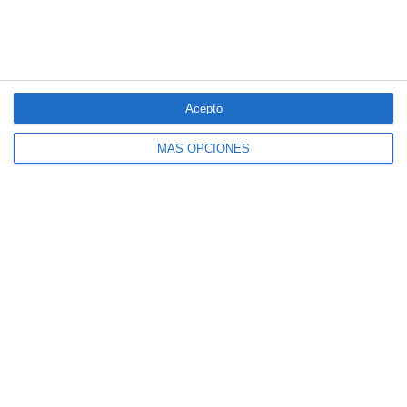
LO MÁS VISTO
Acepto
MÁS OPCIONES
El seguro español activa dispositivos
especiales ante los últimos incendios
forestales