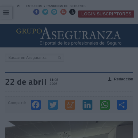
⌂
ESTUDIOS Y RANKINGS DE SEGUROS
☰
☰





LOGIN SUSCRIPTORES
22 de abril
Redacción
👤
11:05
2026
Compartir