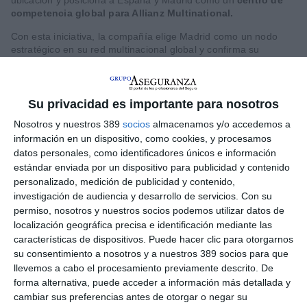
competencia global para Allianz Multinational.
Con esta iniciativa, la compañía elige Madrid como un nodo
estratégico en su red multinacional global y confirma su
compromiso a largo plazo con España
. Por tanto, Allianz
Commercial
centraliza en Madrid todas sus funciones
globales,
desde donde se desarrollarán también los últimos
avances tecnológicos y soluciones de IA generativa a gran
Su privacidad es importante para nosotros
escala. Además, desde Madrid
se coordinarán los programas
Nosotros y nuestros 389
socios
almacenamos y/o accedemos a
de seguros globales
para que sigan funcionando en múltiples
información en un dispositivo, como cookies, y procesamos
países, garantizando el cumplimiento normativo local y una
datos personales, como identificadores únicos e información
gestión fluida de las reclamaciones en un único punto de
responsabilidad. Esto incluye la atención técnica al cliente y la
estándar enviada por un dispositivo para publicidad y contenido
gestión diaria de los programas, así como la experiencia
personalizado, medición de publicidad y contenido,
especializada del equipo que engloba la gestión de redes,
investigación de audiencia y desarrollo de servicios.
Con su
datos e informes, conectividad digital y la tecnología que hace
permiso, nosotros y nuestros socios podemos utilizar datos de
funcionar las plataformas utilizadas.
localización geográfica precisa e identificación mediante las
características de dispositivos. Puede hacer clic para otorgarnos
Este centro global reunirá a una mezcla diversa de
su consentimiento a nosotros y a nuestros 389 socios para que
profesionales como especialistas en atención al cliente,
llevemos a cabo el procesamiento previamente descrito. De
expertos técnicos en el negocio multinacional, profesionales de
transformación y procesos y otros centrados en tecnología y
forma alternativa, puede acceder a información más detallada y
datos. El equipo global de Multinational de Allianz Commercial
cambiar sus preferencias antes de otorgar o negar su
está formado por más de 300 profesionales repartidos en más