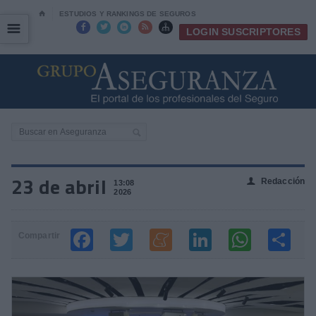
⌂
ESTUDIOS Y RANKINGS DE SEGUROS
☰
☰





LOGIN SUSCRIPTORES
23 de abril
Redacción
👤
13:08
2026
Compartir