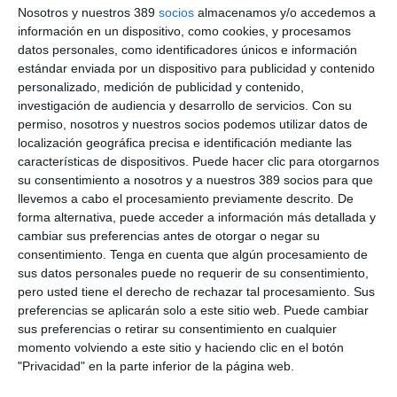
directo con el entorno empresarial puede ampliar horizontes y
Nosotros y nuestros 389
socios
almacenamos y/o accedemos a
abrir caminos", señala
Olivia Loewe,
directora de Asuntos
información en un dispositivo, como cookies, y procesamos
Corporativos y Sostenibilidad.
datos personales, como identificadores únicos e información
estándar enviada por un dispositivo para publicidad y contenido
Como novedad, esta edición ha incorporado al atleta
Alex
personalizado, medición de publicidad y contenido,
Roca
, quien ha impartido charlas en Madrid y Barcelona
investigación de audiencia y desarrollo de servicios.
Con su
centradas en la superación personal.
permiso, nosotros y nuestros socios podemos utilizar datos de
Impulsado por el consejero delegado de Allianz en España,
Veit
localización geográfica precisa e identificación mediante las
Stutz
, el programa se consolida como una de las principales
características de dispositivos. Puede hacer clic para otorgarnos
iniciativas sociales de la compañía, con previsión de ampliar
su consentimiento a nosotros y a nuestros 389 socios para que
su alcance con nuevas ediciones en Madrid, Toledo y Valencia.
llevemos a cabo el procesamiento previamente descrito. De
forma alternativa, puede acceder a información más detallada y
Si quiere recibir diariamente y GRATIS noticias como
cambiar sus preferencias antes de otorgar o negar su
esta, pinche aquí.
consentimiento.
Tenga en cuenta que algún procesamiento de
sus datos personales puede no requerir de su consentimiento,
pero usted tiene el derecho de rechazar tal procesamiento. Sus
preferencias se aplicarán solo a este sitio web. Puede cambiar
LO ÚLTIMO
sus preferencias o retirar su consentimiento en cualquier
momento volviendo a este sitio y haciendo clic en el botón
La verdad sobre la IA en el seguro: qué funciona ya y qué sigue
"Privacidad" en la parte inferior de la página web.
siendo una promesa