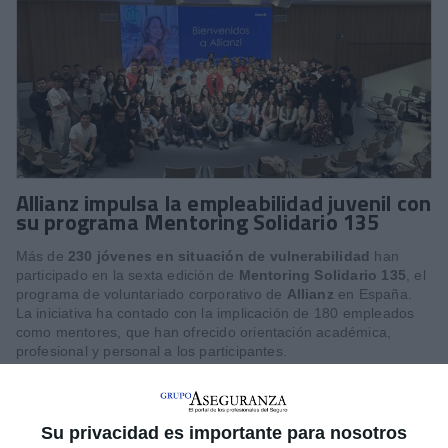
Allianz impulsa la empleabilidad juvenil con
su programa Mentoring Solidario 135
Más de
230 jóvenes en situación de vulnerabilidad
han
participado en la sexta edición de
Mentoring Solidario 135
, el
programa de voluntariado corporativo de
Allianz
en España.
La iniciativa ha contado con la implicación de 180 empleados
como mentores, que han ofrecido orientación académica,
profesional y personal a los participantes.
El programa, que combina sesiones online, encuentros
presenciales y seguimiento individualizado, busca
mejorar la
empleabilidad
de jóvenes procedentes de entornos
Su privacidad es importante para nosotros
desfavorecidos o con capacidades diferentes. "El contacto