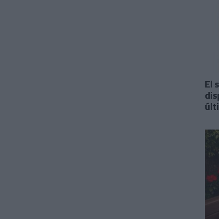
El 
dis
últ