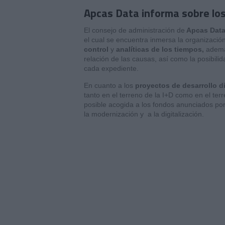
Apcas Data informa sobre lo
El consejo de administración de
Apcas Dat
el cual se encuentra inmersa la organizació
control
y
analíticas de los tiempos,
además
relación de las causas, así como la posibil
cada expediente.
En cuanto a los
proyectos de desarrollo di
tanto en el terreno de la I+D como en el ter
posible acogida a los fondos anunciados por
la modernización y a la digitalización.