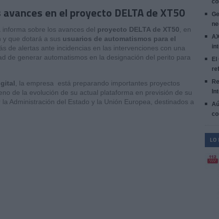
co
s avances en el proyecto DELTA de XT50
Ge
ne
a
informa sobre los avances del
proyecto DELTA de XT50
, en
AX
n y que dotará a sus
usuarios de automatismos para el
in
 de alertas ante incidencias en las intervenciones con una
idad de generar automatismos en la designación del perito para
El
re
Re
gital
, la empresa está preparando importantes proyectos
In
reno de la evolución de su actual plataforma en previsión de su
 la Administración del Estado y la Unión Europea, destinados a
Aú
co
LO