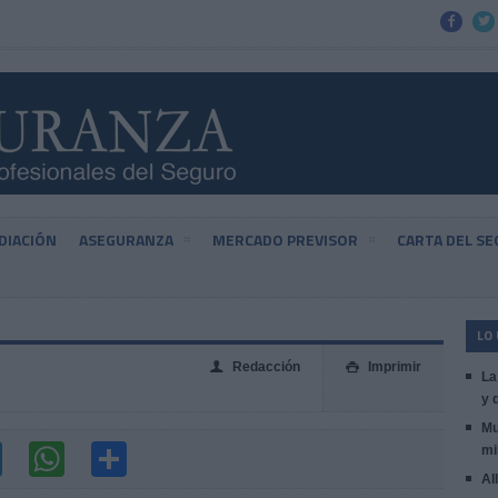


DIACIÓN
ASEGURANZA
MERCADO PREVISOR
CARTA DEL S
LO
Redacción
Imprimir
👤

La
y 
Mu
mi
Al