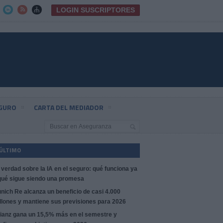
LOGIN SUSCRIPTORES



EGURO
CARTA DEL MEDIADOR
 ÚLTIMO
 verdad sobre la IA en el seguro: qué funciona ya
qué sigue siendo una promesa
nich Re alcanza un beneficio de casi 4.000
llones y mantiene sus previsiones para 2026
lianz gana un 15,5% más en el semestre y