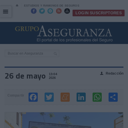
⌂
ESTUDIOS Y RANKINGS DE SEGUROS
☰
☰





LOGIN SUSCRIPTORES
26 de mayo
Redacción
👤
13:04
2026
Compartir