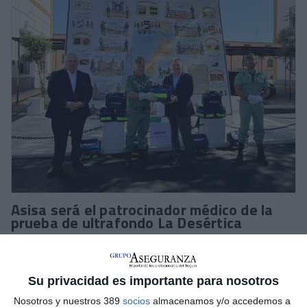
Asisa será el patrocinador médico de la
prueba de ultrafondo La Desértica
Asisa
se ha unido a la
VIII edición de La Desértica
donde
será el patrocinador médico oficial de la prueba de ultrafondo,
organizada por la Legión y que se celebrará en Almería en
Su privacidad es importante para nosotros
octubre.
Nosotros y nuestros 389
socios
almacenamos y/o accedemos a