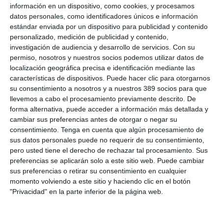
Con este acuerdo la aseguradora seguirá poniendo un equipo
información en un dispositivo, como cookies, y procesamos
de ambulancias a disposición de la carrera y ya ha entregado
datos personales, como identificadores únicos e información
15 botiquines equipados para los distintos equipos de apoyo
estándar enviada por un dispositivo para publicidad y contenido
que trabajarán tanto en La Desértica como la Minidesértica, la
personalizado, medición de publicidad y contenido,
prueba dirigida a niños. Además, los participantes podrán
investigación de audiencia y desarrollo de servicios.
Con su
acceder en condiciones preferentes a reconocimientos médicos
en HLA Hospital Mediterráneo y los profesionales del centro
permiso, nosotros y nuestros socios podemos utilizar datos de
participarán en una serie de vídeos con recomendaciones para
localización geográfica precisa e identificación mediante las
la mejor preparación de la carrera de una manera saludable y
características de dispositivos. Puede hacer clic para otorgarnos
segura.
su consentimiento a nosotros y a nuestros 389 socios para que
llevemos a cabo el procesamiento previamente descrito. De
Si quiere recibir diariamente y GRATIS noticias como esta,
forma alternativa, puede acceder a información más detallada y
pinche aquí.
cambiar sus preferencias antes de otorgar o negar su
consentimiento.
Tenga en cuenta que algún procesamiento de
sus datos personales puede no requerir de su consentimiento,
LO ÚLTIMO
pero usted tiene el derecho de rechazar tal procesamiento. Sus
preferencias se aplicarán solo a este sitio web. Puede cambiar
Allianz gana un 15,5% más en el semestre y confirma sus
sus preferencias o retirar su consentimiento en cualquier
objetivos para 2026
momento volviendo a este sitio y haciendo clic en el botón
Generali dispara un 51,4% el beneficio operativo del negocio de
"Privacidad" en la parte inferior de la página web.
No Vida en España en el semestre
AXA XL adquiere S-RM, consultora especializada en inteligencia
corporativa y ciberseguridad