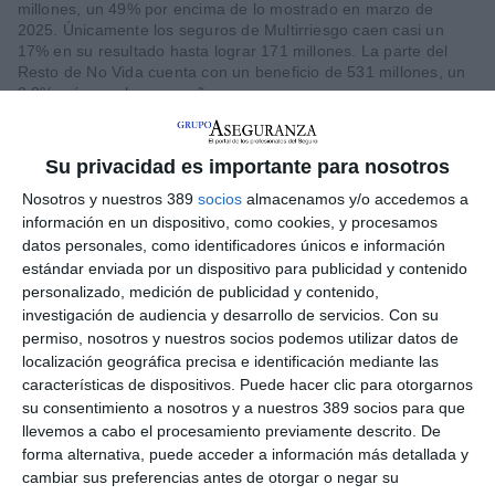
millones, un 49% por encima de lo mostrado en marzo de
2025. Únicamente los seguros de Multirriesgo caen casi un
17% en su resultado hasta lograr 171 millones. La parte del
Resto de No Vida cuenta con un beneficio de 531 millones, un
3,8% más que hace un año.
En cuanto al seguro de Vida, registra un resultado de
921
millones, un 4,5% por encima
en su comparativa con el cierre
Su privacidad es importante para nosotros
del primer
trimestre de 2025.
Nosotros y nuestros 389
socios
almacenamos y/o accedemos a
información en un dispositivo, como cookies, y procesamos
datos personales, como identificadores únicos e información
estándar enviada por un dispositivo para publicidad y contenido
personalizado, medición de publicidad y contenido,
investigación de audiencia y desarrollo de servicios.
Con su
permiso, nosotros y nuestros socios podemos utilizar datos de
localización geográfica precisa e identificación mediante las
características de dispositivos. Puede hacer clic para otorgarnos
su consentimiento a nosotros y a nuestros 389 socios para que
llevemos a cabo el procesamiento previamente descrito. De
forma alternativa, puede acceder a información más detallada y
cambiar sus preferencias antes de otorgar o negar su