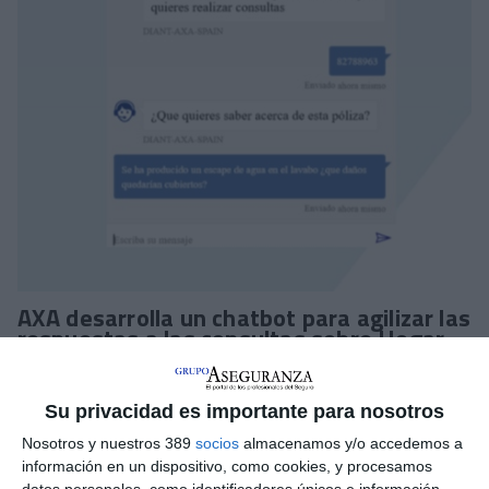
AXA desarrolla un chatbot para agilizar las
respuestas a las consultas sobre Hogar
AXA
ha puesto en marcha un chatbot para los agentes que
agiliza los trámites y consultas en Hogar.
Su privacidad es importante para nosotros
Apoyado en IA generativa, permite a los agentes de la
Nosotros y nuestros 389
socios
almacenamos y/o accedemos a
compañía, que gestionan más del 50% del negocio total,
información en un dispositivo, como cookies, y procesamos
disponer de una herramienta que revisa de forma