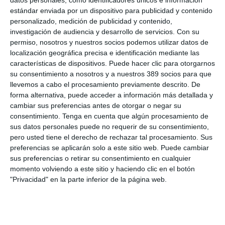
datos personales, como identificadores únicos e información
personalizada las pólizas de Hogar resolviendo dudas sobre
estándar enviada por un dispositivo para publicidad y contenido
coberturas y agilizando los trámites.
personalizado, medición de publicidad y contenido,
"Cuando los clientes tienen una duda o un problema necesitan
investigación de audiencia y desarrollo de servicios.
Con su
una respuesta de su agente precisa, clara y rápida, justo lo que
permiso, nosotros y nuestros socios podemos utilizar datos de
buscamos con la puesta en marcha de este chatbot", afirma
localización geográfica precisa e identificación mediante las
Javier Caballero
, director de Agentes de AXA España.
características de dispositivos. Puede hacer clic para otorgarnos
su consentimiento a nosotros y a nuestros 389 socios para que
Si quiere recibir diariamente y GRATIS noticias como
llevemos a cabo el procesamiento previamente descrito. De
esta, pinche aquí.
forma alternativa, puede acceder a información más detallada y
cambiar sus preferencias antes de otorgar o negar su
consentimiento.
Tenga en cuenta que algún procesamiento de
LO ÚLTIMO
sus datos personales puede no requerir de su consentimiento,
pero usted tiene el derecho de rechazar tal procesamiento. Sus
Avanza: "El seguro continúa canalizando el ahorro de las
preferencias se aplicarán solo a este sitio web. Puede cambiar
familias"
sus preferencias o retirar su consentimiento en cualquier
La movilidad internacional plantea nuevos retos para el seguro
momento volviendo a este sitio y haciendo clic en el botón
de Decesos
"Privacidad" en la parte inferior de la página web.
Debate profesional: ¿el incendio de Madrid se considera hecho
de la circulación?
Por aquí pasan los planes de Mapfre para un nuevo año récord
en beneficio…y la principal amenaza