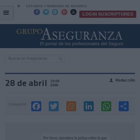
⌂
ESTUDIOS Y RANKINGS DE SEGUROS
☰
☰





LOGIN SUSCRIPTORES
28 de abril
Redacción
👤
10:04
2026
Compartir