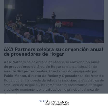
AXA Partners celebra su convención anual
de proveedores de Hogar
AXA Partners
ha celebrado en Madrid su
convención anual
de proveedores del área de Hogar
con la participación de
más de 340 profesionales.
El acto ha sido inaugurado por
Pablo Monter, director de Redes y Operaciones del Área de
Hogar,
quien ha puesto de relieve la importancia estratégica de
esta línea de negocio y ha remarcado el compromiso de seguir
creciendo manteniendo la calidad como principal palanca de
desarrollo.
Durante la jornada, se han presentado las líneas estratégicas
para el área de hogar y se han dado a conocer algunos