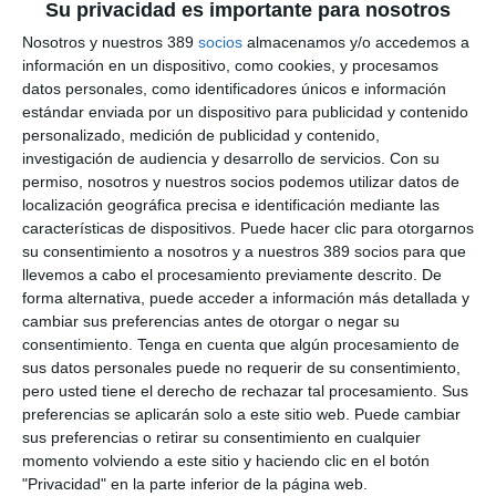
Su privacidad es importante para nosotros
resultados de satisfacción de sus clientes
. Así, en los
últimos 5 años, AXA Partners ha
aumentado su NPS en 20
Nosotros y nuestros 389
socios
almacenamos y/o accedemos a
puntos,
según ha revelado la compañía.
información en un dispositivo, como cookies, y procesamos
datos personales, como identificadores únicos e información
La convención ha finalizado con la
entrega de premios
que
estándar enviada por un dispositivo para publicidad y contenido
reconocen la dedicación y el desempeño de los proveedores,
personalizado, medición de publicidad y contenido,
galardonándose a los mejores reparadores de cada zona, los
mejores multigremios, cristaleros, cerrajeros y autónomos por
investigación de audiencia y desarrollo de servicios.
Con su
su aportación a la red. También, a los dos mejores servicios
permiso, nosotros y nuestros socios podemos utilizar datos de
técnicos y a los dos proveedores con mejor NPS de cliente.
localización geográfica precisa e identificación mediante las
características de dispositivos. Puede hacer clic para otorgarnos
"Los buenos resultados en NPS son el resultado del esfuerzo
su consentimiento a nosotros y a nuestros 389 socios para que
conjunto y la dedicación de todos los profesionales que
llevemos a cabo el procesamiento previamente descrito. De
conforman la red de proveedores de la compañía", ha
forma alternativa, puede acceder a información más detallada y
señalado Pablo Monter, que ha añadido: "La red es el pilar
cambiar sus preferencias antes de otorgar o negar su
fundamental de nuestra actividad y de la satisfacción del cliente
y queremos reconocer su labor y el gran trabajo en equipo
consentimiento.
Tenga en cuenta que algún procesamiento de
realizado en los últimos años".
sus datos personales puede no requerir de su consentimiento,
pero usted tiene el derecho de rechazar tal procesamiento. Sus
Si quiere recibir diariamente y GRATIS noticias como esta,
preferencias se aplicarán solo a este sitio web. Puede cambiar
pinche aquí.
sus preferencias o retirar su consentimiento en cualquier
momento volviendo a este sitio y haciendo clic en el botón
"Privacidad" en la parte inferior de la página web.