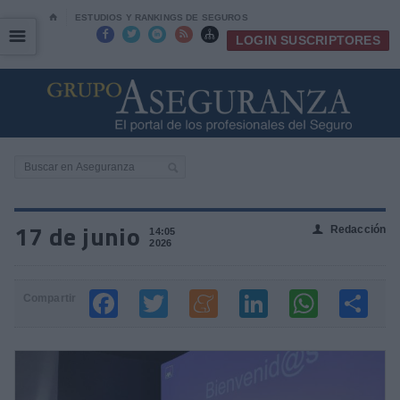
⌂
ESTUDIOS Y RANKINGS DE SEGUROS
☰
☰





LOGIN SUSCRIPTORES
17 de junio
Redacción
👤
14:05
2026
Compartir