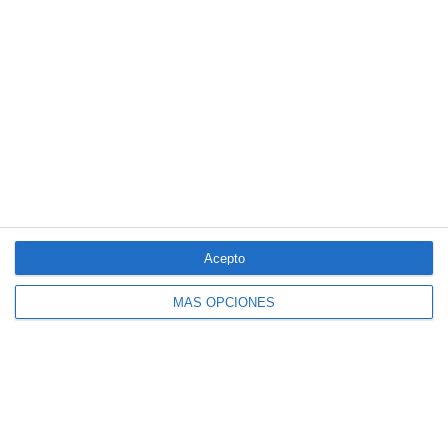
Acepto
MÁS OPCIONES
El seguro español activa dispositivos
especiales ante los últimos incendios
forestales