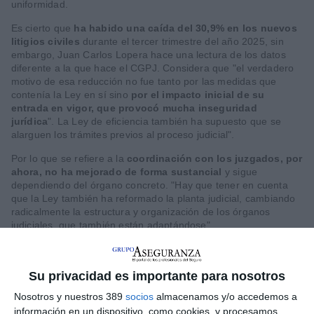
uniformidad.
Es cierto que
ha habido una caída del 30,9% en los nuevos
litigios civiles
durante el tercer trimestre del año 2025, sin
embargo, Juan Carlos Lopera hace una lectura de los datos
diferente a la que hace el CGPJ. Considera que "el verdadero
motivo de esa reducción no fue tanto por las medidas que
contenía la Ley en sí sino
por el impacto inicial de su
entrada en vigor, que provocó mucha inseguridad
jurídica
". La Ley de eficiencia también ha supuesto que se
alarguen los trámites previos al proceso judicial".
Por lo que se refiere a la
coordinación con los juzgados, por
ahora, no ha mejorado de forma sustancial
y sigue
dependiendo del órgano concreto. "Hay que tener en cuenta
que la Ley también ha reformado la planta judicial, cambiando
radicalmente la estructura y organización de los órganos
judiciales, que también están adaptándose".
Su privacidad es importante para nosotros
Nosotros y nuestros 389
socios
almacenamos y/o accedemos a
información en un dispositivo, como cookies, y procesamos