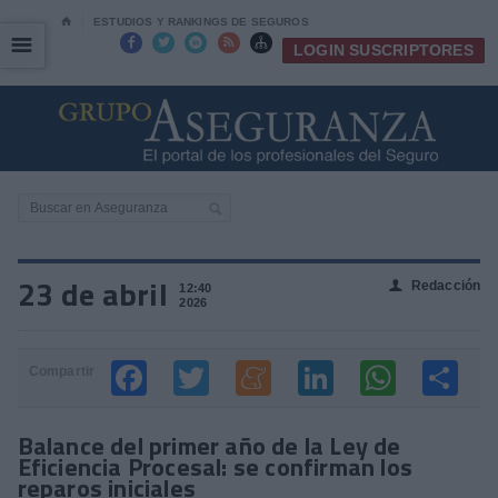
⌂
ESTUDIOS Y RANKINGS DE SEGUROS
☰
☰





LOGIN SUSCRIPTORES
23 de abril
Redacción
👤
12:40
2026
Compartir
Balance del primer año de la Ley de
Eficiencia Procesal: se confirman los
reparos iniciales