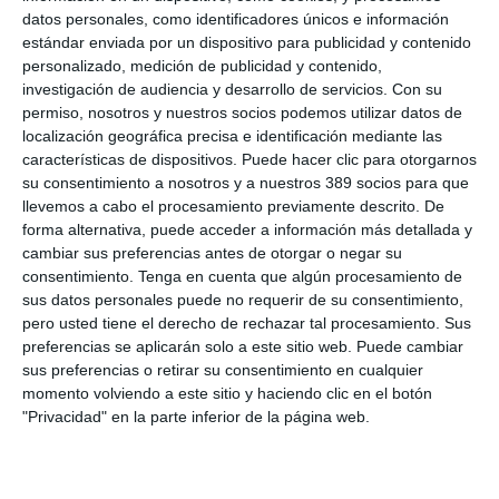
datos personales, como identificadores únicos e información
estándar enviada por un dispositivo para publicidad y contenido
personalizado, medición de publicidad y contenido,
investigación de audiencia y desarrollo de servicios.
Con su
permiso, nosotros y nuestros socios podemos utilizar datos de
localización geográfica precisa e identificación mediante las
características de dispositivos. Puede hacer clic para otorgarnos
su consentimiento a nosotros y a nuestros 389 socios para que
llevemos a cabo el procesamiento previamente descrito. De
forma alternativa, puede acceder a información más detallada y
cambiar sus preferencias antes de otorgar o negar su
En cuanto a los
MASC
, hace un año ya hubo críticas por la
consentimiento.
Tenga en cuenta que algún procesamiento de
mayor
carga de trabajo
que esto conllevaría, tanto para los
abogados de las partes implicadas como para los letrados de la
sus datos personales puede no requerir de su consentimiento,
Administración de Justicia, encargados de valorar el
pero usted tiene el derecho de rechazar tal procesamiento. Sus
cumplimiento de los requisitos de admisión a trámite de la
preferencias se aplicarán solo a este sitio web. Puede cambiar
demanda.
sus preferencias o retirar su consentimiento en cualquier
momento volviendo a este sitio y haciendo clic en el botón
Con todo, el director de la Asesoría Jurídica de ARAG prefiere
"Privacidad" en la parte inferior de la página web.
ser optimista y cree que "bien aplicada, una vez que la
maquinaria de la gestión extrajudicial esté rodada y cuando la
reforma estructural de los Tribunales esté bien engrasada, la
norma puede conseguir su principal objetivo: descongestionar