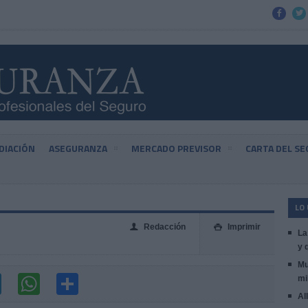


DIACIÓN
ASEGURANZA
MERCADO PREVISOR
CARTA DEL S
LO
Redacción
Imprimir
👤

La
y 
Mu
mi
Al