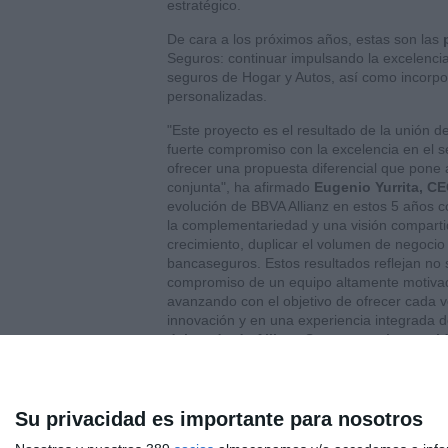
estratégico.
De cara a los próximos años, estas son las
Seguros: continuar impulsando la excelencia 
seguros de Hogar y Autos, así como incorpo
personalizadas.
"Este proyecto es el resultado de la unión 
fuerte compromiso con la excelencia en el s
ofrecer una propuesta diferencial que pone al 
conjunta", ha afirmado
Eugenio Yurrita, C
evolución de BBVA Allianz en estos 5 años co
la complementariedad y una visión compartid
crecimiento, duplicar el volumen de negocio
bancaseguros. Estos resultados reflejan no s
compromiso de un equipo altamente motivado
avanzando con el objetivo de ofrecer cada v
innovación y en una experiencia integrada 
delegado de Allianz Seguros y vicepresid
Y
Maite Archaga, directora general de BBV
confirma que nuestro modelo de bancaseguro
sostenidos en el tiempo. Cinco años despué
Su privacidad es importante para nosotros
ampliando la base de clientes y ofreciendo