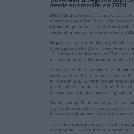
desde su creación en 2020
BBVA Allianz Seguros
, la joint venture en
el mercado español
. En su último ejercic
primas
, lo que supone un
incremento del 
desde el inicio de las operaciones en 20
Hogar
continúa siendo el principal motor d
(y se superaron los 108 millones de euros 
101 millones y
Accidentes
los 75 millones.
millones de euros y
Decesos
un total de 18
Asimismo, en 2025, la entidad ha obtenido 
doble
que en 2021. Y, además, desde 2020
millones en 2025. En términos de rentabilid
por debajo de la media del sector. Para la e
la suscripción y la eficiencia en la gestión de
Desde la compañía destacan que el crecimien
argumentan que este avance se apoya en una
innovación y el refuerzo de la red comercial.
Y otro dato que expone la joint venture es q
su creación.
La aseguradora remarca que, en