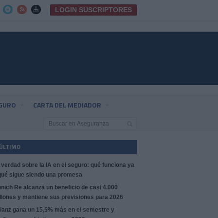
LOGIN SUSCRIPTORES



EGURO
CARTA DEL MEDIADOR
 ÚLTIMO
 verdad sobre la IA en el seguro: qué funciona ya
qué sigue siendo una promesa
nich Re alcanza un beneficio de casi 4.000
llones y mantiene sus previsiones para 2026
lianz gana un 15,5% más en el semestre y