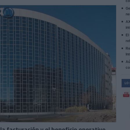
co
Ge
ne
AX
in
El
re
Re
In
Aú
co
LO
la facturación y el beneficio operativo