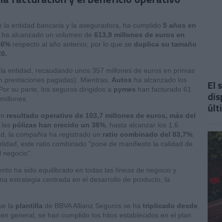
tre la entidad bancaria y la aseguradora, ha cumplido
5 años en
io, ha alcanzado un volumen de
613,9 millones de euros en
16%
respecto al año anterior, por lo que se
duplica su tamaño
20.
e la entidad, recaudando unos 357 millones de euros en primas
en prestaciones pagadas). Mientras,
Autos
ha alcanzado los
El 
 Por su parte, los seguros dirigidos a
pymes
han facturado 61
dis
 millones.
últ
un
resultado operativo de 103,7 millones de euros, más del
 las
pólizas han crecido un 36%
, hasta alcanzar los 1,6
ad, la compañía ha registrado un
ratio combinado del 83,7%
,
ntidad, este ratio combinado "pone de manifiesto la calidad de
l negocio".
to ha sido equilibrado en todas las líneas de negocio y
 estrategia centrada en el desarrollo de producto, la
ue la
plantilla
de BBVA Allianz Seguros se ha
triplicado desde
 general, se han cumplido los hitos establecidos en el plan