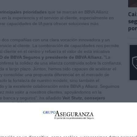
Cai
principales prioridades
que se marcan en BBVA Allianz
en la experiencia y el servicio al cliente, especialmente en
seg
rar capacidades de IA para ofrecer soluciones más
por
de dos compañías con una clara vocación innovadora y un
ervicio al cliente. La combinación de capacidades nos permite
cliente en el centro y refuerza el valor de esta iniciativa
EO de BBVA Seguros y presidente de BBVA Allianz.
"La
nfirma la solidez de una alianza construida sobre la confianza,
a a largo plazo. Juntos, hemos sido capaces de acelerar el
 y consolidar una propuesta diferencial en el mercado de
olo la fortaleza de nuestro modelo, sino también el
 y la excelente colaboración entre BBVA y Allianz. Seguimos
ez más valor a nuestros clientes, apoyándonos en la
de banca y seguros", ha añadido
Veit Stutz, consejero
ente de BBVA Allianz.
A Allianz,
ha concluido: "La evolución de BBVA Allianz
s es sólido, rentable y capaz de generar resultados
s de nuestra alianza, seguimos superando objetivos,
 productos innovadores que responden a las necesidades del