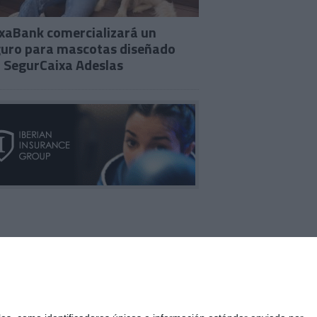
xaBank comercializará un
uro para mascotas diseñado
 SegurCaixa Adeslas