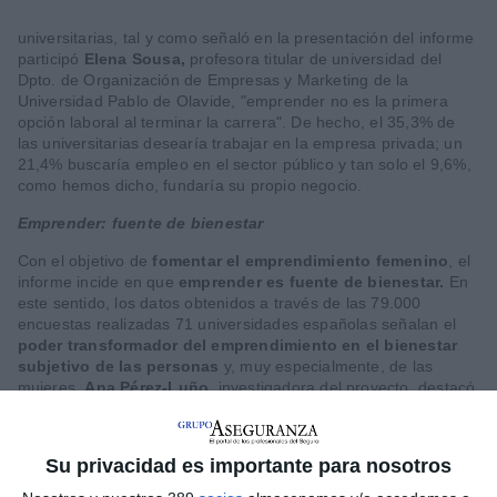
universitarias, tal y como señaló en la presentación del informe
participó
Elena Sousa,
profesora titular de universidad del
Dpto. de Organización de Empresas y Marketing de la
Universidad Pablo de Olavide, "emprender no es la primera
opción laboral al terminar la carrera". De hecho, el 35,3% de
las universitarias desearía trabajar en la empresa privada; un
21,4% buscaría empleo en el sector público y tan solo el 9,6%,
como hemos dicho, fundaría su propio negocio.
Emprender: fuente de bienestar
Con el objetivo de
fomentar el emprendimiento femenino
, el
informe incide en que
emprender es fuente de bienestar.
En
este sentido, los datos obtenidos a través de las 79.000
encuestas realizadas 71 universidades españolas señalan el
poder transformador del emprendimiento en el bienestar
subjetivo de las personas
y, muy especialmente, de las
mujeres.
Ana Pérez-Luño,
investigadora del proyecto, destacó
que las estudiantes que optan por emprender presentan
niveles más altos de satisfacción con la vida, autoeficacia
y resiliencia.
Su privacidad es importante para nosotros
En cifras, las estudiantes universitarias que ya son