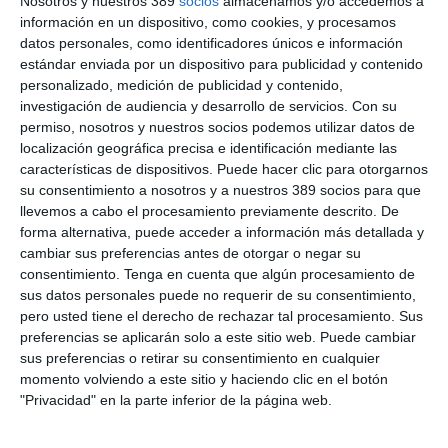
Nosotros y nuestros 389
socios
almacenamos y/o accedemos a
emprendedoras activas -es decir, quienes dirigen su propia
información en un dispositivo, como cookies, y procesamos
empresa mientras cursan sus estudios- alcanzan un bienestar
datos personales, como identificadores únicos e información
medio percibido de 5,06 puntos sobre un total de 7. Esta cifra
estándar enviada por un dispositivo para publicidad y contenido
no solo se sitúa como el nivel más alto de todos los grupos
personalizado, medición de publicidad y contenido,
analizados en el estudio -mujeres y hombres emprendedores
activos, con iniciativas emprendedoras nacientes, con
investigación de audiencia y desarrollo de servicios.
Con su
intenciones emprendedoras y sin intenciones emprendedoras-,
permiso, nosotros y nuestros socios podemos utilizar datos de
sino que es idéntica a la de sus compañeros varones que
localización geográfica precisa e identificación mediante las
también son emprendedores activos y supera
características de dispositivos. Puede hacer clic para otorgarnos
significativamente el 4,84 reflejado por las estudiantes mujeres
su consentimiento a nosotros y a nuestros 389 socios para que
no emprendedoras. Este dato confirma que la experiencia
llevemos a cabo el procesamiento previamente descrito. De
emprendedora es un
potente motor de autoestima y
forma alternativa, puede acceder a información más detallada y
felicidad
, especialmente para la mujer.
cambiar sus preferencias antes de otorgar o negar su
Además, el emprendimiento actúa como un importante
factor
consentimiento.
Tenga en cuenta que algún procesamiento de
igualador de género
en términos de resiliencia. Las mujeres
sus datos personales puede no requerir de su consentimiento,
emprendedoras activas puntúan un 5,72 en este aspecto, muy
pero usted tiene el derecho de rechazar tal procesamiento. Sus
cerca del 5,75 de los hombres emprendedores y notablemente
preferencias se aplicarán solo a este sitio web. Puede cambiar
por encima del 5,28 de las estudiantes universitarias que no
sus preferencias o retirar su consentimiento en cualquier
están emprendiendo. Estos resultados refuerzan la idea de que
momento volviendo a este sitio y haciendo clic en el botón
el emprendimiento no solo es una vía profesional, sino un
"Privacidad" en la parte inferior de la página web.
espacio de crecimiento personal y emocional
especialmente potente en la mujer
, al permitirles desarrollar
una mayor capacidad de adaptación y afrontamiento positivo