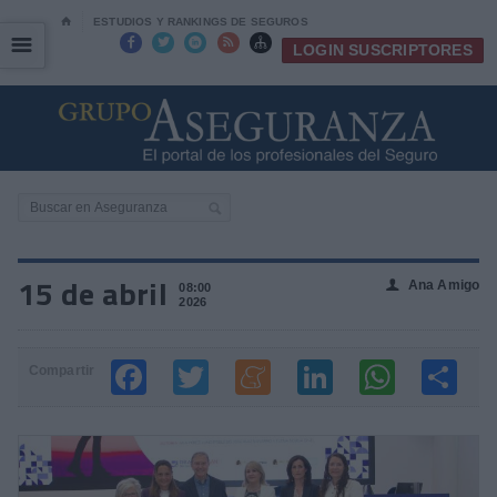
⌂
ESTUDIOS Y RANKINGS DE SEGUROS
☰
☰





LOGIN SUSCRIPTORES
15 de abril
Ana Amigo
👤
08:00
2026
Compartir