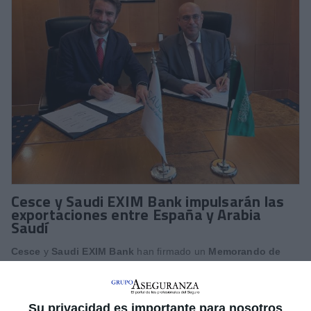
Cesce y Saudi EXIM Bank impulsarán las
exportaciones entre España y Arabia
Saudí
Cesce
y
Saudi EXIM Bank
han firmado un
Memorando de
Entendimiento (MoU)
con el objetivo de reforzar la
cooperación económica y fomentar las exportaciones de bienes
y servicios entre España y Arabia Saudí.
Su privacidad es importante para nosotros