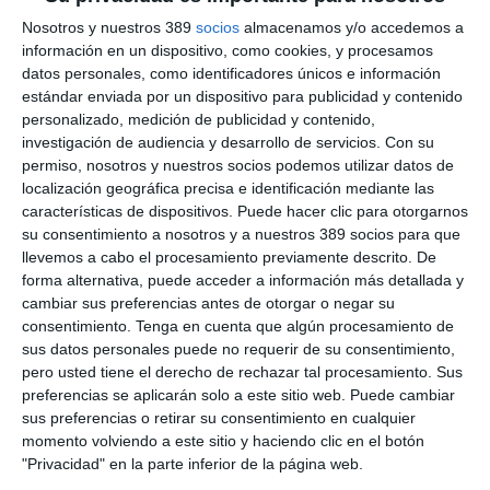
El acuerdo, suscrito por el presidente ejecutivo de Cesce,
Pablo de Ramón-Laca
, y el consejero delegado de Saudi
Nosotros y nuestros 389
socios
almacenamos y/o accedemos a
EXIM Bank,
Saad A. Alkhalb
, contempla la exploración de
información en un dispositivo, como cookies, y procesamos
soluciones conjuntas de financiación, seguros, garantías y
datos personales, como identificadores únicos e información
reaseguro para apoyar proyectos empresariales de interés
estándar enviada por un dispositivo para publicidad y contenido
mutuo.
Además, ambas instituciones promoverán el
personalizado, medición de publicidad y contenido,
intercambio de información y buenas prácticas en materia de
investigación de audiencia y desarrollo de servicios.
Con su
crédito a la exportación, con el fin de facilitar nuevas
permiso, nosotros y nuestros socios podemos utilizar datos de
oportunidades de negocio e inversión entre empresas de
localización geográfica precisa e identificación mediante las
ambos países.
características de dispositivos. Puede hacer clic para otorgarnos
De Ramón-Laca destacó que la alianza permitirá ofrecer a las
su consentimiento a nosotros y a nuestros 389 socios para que
compañías españolas herramientas más competitivas para
llevemos a cabo el procesamiento previamente descrito. De
desarrollar proyectos en Arabia Saudí, un mercado que
forma alternativa, puede acceder a información más detallada y
considera estratégico por su proceso de diversificación
cambiar sus preferencias antes de otorgar o negar su
económica.
consentimiento.
Tenga en cuenta que algún procesamiento de
sus datos personales puede no requerir de su consentimiento,
Si quiere recibir diariamente y GRATIS noticias como
esta, pinche aquí
pero usted tiene el derecho de rechazar tal procesamiento. Sus
preferencias se aplicarán solo a este sitio web. Puede cambiar
sus preferencias o retirar su consentimiento en cualquier
momento volviendo a este sitio y haciendo clic en el botón
LO ÚLTIMO
"Privacidad" en la parte inferior de la página web.
La verdad sobre la IA en el seguro: qué funciona ya y qué sigue