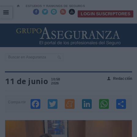
⌂
ESTUDIOS Y RANKINGS DE SEGUROS
☰
☰





LOGIN SUSCRIPTORES
11 de junio
Redacción
👤
10:58
2026
Compartir