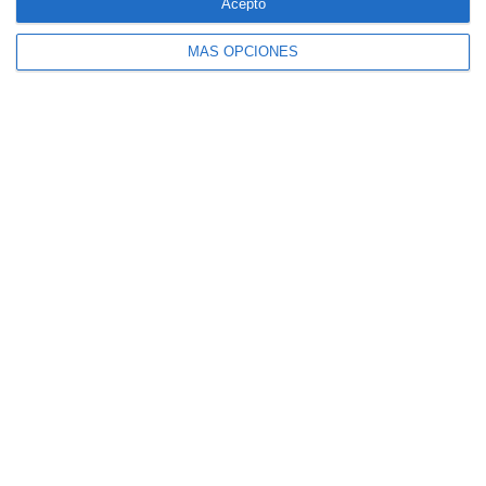
Acepto
MÁS OPCIONES
CaixaBank comercializará un seguro para
mascotas diseñado por SegurCaixa Adeslas