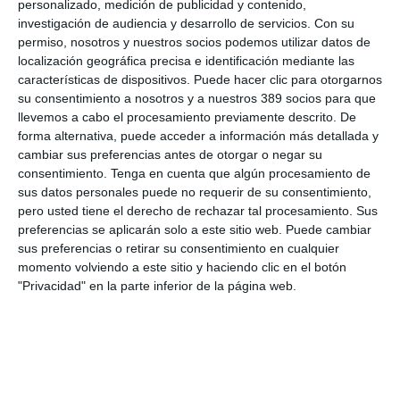
personalizado, medición de publicidad y contenido,
investigación de audiencia y desarrollo de servicios.
Con su
permiso, nosotros y nuestros socios podemos utilizar datos de
LO ÚLTIMO
localización geográfica precisa e identificación mediante las
características de dispositivos. Puede hacer clic para otorgarnos
La verdad sobre la IA en el seguro: qué funciona ya y qué sigue
su consentimiento a nosotros y a nuestros 389 socios para que
siendo una promesa
llevemos a cabo el procesamiento previamente descrito. De
Munich Re alcanza un beneficio de casi 4.000 millones y
forma alternativa, puede acceder a información más detallada y
mantiene sus previsiones para 2026
cambiar sus preferencias antes de otorgar o negar su
Allianz gana un 15,5% más en el semestre y confirma sus
consentimiento.
Tenga en cuenta que algún procesamiento de
objetivos para 2026
sus datos personales puede no requerir de su consentimiento,
Generali dispara un 51,4% el beneficio operativo del negocio de
pero usted tiene el derecho de rechazar tal procesamiento. Sus
No Vida en España en el semestre
preferencias se aplicarán solo a este sitio web. Puede cambiar
sus preferencias o retirar su consentimiento en cualquier
AXA XL adquiere S-RM, consultora especializada en inteligencia
momento volviendo a este sitio y haciendo clic en el botón
corporativa y ciberseguridad
"Privacidad" en la parte inferior de la página web.
El Colegio de Castilla-La Mancha y Mapfre refuerzan su
colaboración
Reale asegura la 72ª edición del Festival Internacional de Teatro
Clásico de Mérida
Aún quedan reglamentos pendientes para completar la Ley
5/2025 del seguro obligatorio