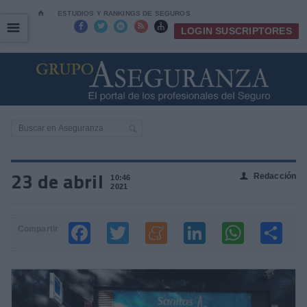
⌂
ESTUDIOS Y RANKINGS DE SEGUROS
☰
☰





LOGIN SUSCRIPTORES
23 de abril
Redacción
👤
10:46
2021
Compartir