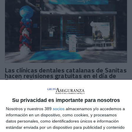
Las clínicas dentales catalanas de Sanitas
hacen revisiones gratuitas en el día de
Sant Jordi
Las 37 clínicas dentales catalanas de
Sanitas
hacen
revisiones gratuitas
a clientes y no clientes en el día de
Sant
Su privacidad es importante para nosotros
Jordi.
Nosotros y nuestros 389
socios
almacenamos y/o accedemos a
Además, Sanitas se suma a la tradición de regalar rosas y
información en un dispositivo, como cookies, y procesamos
regala rosas azules en las puertas de sus centros dentales de
datos personales, como identificadores únicos e información
toda la región, además de decorar con columnas de globos,
estándar enviada por un dispositivo para publicidad y contenido
con forma de rosa, las entradas de algunas de las clínicas.