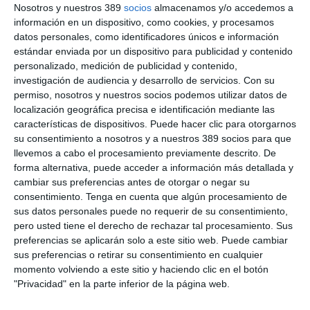
Nosotros y nuestros 389
socios
almacenamos y/o accedemos a
formativos en canciones breves, claras y memorables. Cada
información en un dispositivo, como cookies, y procesamos
pieza trabaja una única idea práctica a través de letras
pegadizas, microescenas habladas y estilos musicales
datos personales, como identificadores únicos e información
variados, desde el pop electrónico hasta el R&B, el funk, el
estándar enviada por un dispositivo para publicidad y contenido
techno dance, la balada emocional o el tráiler cinematográfico.
personalizado, medición de publicidad y contenido,
investigación de audiencia y desarrollo de servicios.
Con su
Según
Mamen Sáez,
directora de Correduidea, "llevamos años
permiso, nosotros y nuestros socios podemos utilizar datos de
creando formación para profesionales que necesitan aprender
localización geográfica precisa e identificación mediante las
de forma práctica, útil y cercana. Con 'Aprender de oído'
características de dispositivos. Puede hacer clic para otorgarnos
damos un paso más, queremos que la formación no solo se
entienda, sino que se recuerde. La música tiene una capacidad
su consentimiento a nosotros y a nuestros 389 socios para que
enorme para fijar mensajes, activar emociones y hacer que una
llevemos a cabo el procesamiento previamente descrito. De
idea vuelva a tu cabeza justo cuando la necesitas".
forma alternativa, puede acceder a información más detallada y
cambiar sus preferencias antes de otorgar o negar su
Si quiere recibir diariamente y GRATIS noticias como
consentimiento.
Tenga en cuenta que algún procesamiento de
esta, pinche aquí
sus datos personales puede no requerir de su consentimiento,
pero usted tiene el derecho de rechazar tal procesamiento. Sus
preferencias se aplicarán solo a este sitio web. Puede cambiar
LO ÚLTIMO
sus preferencias o retirar su consentimiento en cualquier
momento volviendo a este sitio y haciendo clic en el botón
La verdad sobre la IA en el seguro: qué funciona ya y qué sigue
"Privacidad" en la parte inferior de la página web.
siendo una promesa
Munich Re alcanza un beneficio de casi 4.000 millones y