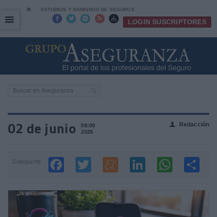
⌂
ESTUDIOS Y RANKINGS DE SEGUROS
☰
☰





LOGIN SUSCRIPTORES
02 de junio
Redacción
👤
08:09
2026
Compartir