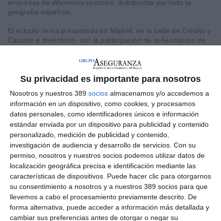
empresas de diferentes sectores, distribuidas por toda la
geografía española.
El estudio se ha presentado en Madrid, en la sede de Crédito y
Caución e Iberinform, con la participación de la Asociación de
Periodistas de Información Económica (APIE). El encargado de
detallar las conclusiones del informe ha sido el
director de
Marketing y Comunicación de la aseguradora, Enrique
Díaz.
Entre otras conclusiones, en el informe se destaca que
Su privacidad es importante para nosotros
los
medios de comunicación especializados en economía
Nosotros y nuestros 389
socios
almacenamos y/o accedemos a
son la
principal fuente de referencia
para los profesionales
información en un dispositivo, como cookies, y procesamos
encuestados. En este sentido,
el 51% asegura que consulta
datos personales, como identificadores únicos e información
tanto medios tradicionales como medios online,
mientras
que un 43% afirma leer únicamente los online. De entre ellos,
estándar enviada por un dispositivo para publicidad y contenido
los medios de comunicación digitales son los que generan
personalizado, medición de publicidad y contenido,
mayor credibilidad (82%), seguidos de la red social Linkedln
investigación de audiencia y desarrollo de servicios.
Con su
(35%).
permiso, nosotros y nuestros socios podemos utilizar datos de
localización geográfica precisa e identificación mediante las
En cuanto a los
medios tradicionales
, los
periódicos
características de dispositivos. Puede hacer clic para otorgarnos
económicos se sitúan en la primera posición en cuanto a
su consentimiento a nosotros y a nuestros 389 socios para que
credibilidad
(71%), seguidos de la radio (36%) y las revistas
llevemos a cabo el procesamiento previamente descrito. De
económicas (30,5%). Por lo que se refiere al tipo de contenido,
forma alternativa, puede acceder a información más detallada y
las n
oticias de actualidad económica son las más
cambiar sus preferencias antes de otorgar o negar su
consumidas
(40%), junto con los análisis y artículos de opinión