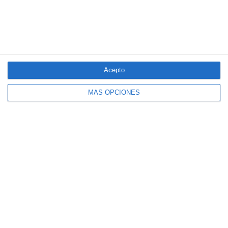
LO MÁS VISTO
Acepto
MÁS OPCIONES
El seguro español activa dispositivos
especiales ante los últimos incendios
forestales