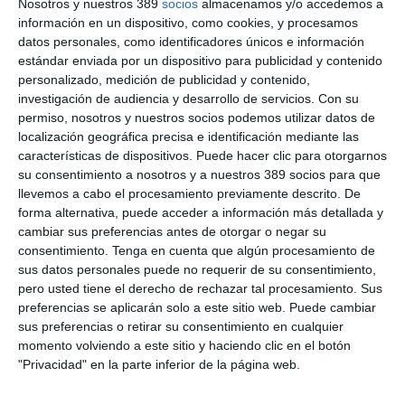
Nosotros y nuestros 389
socios
almacenamos y/o accedemos a
Cada una de las secciones cuenta con mensajes de personajes
información en un dispositivo, como cookies, y procesamos
reconocidos por el público juvenil, basados en su experiencia
datos personales, como identificadores únicos e información
personal como emprendedores. Todo ello, con un diseño
atractivo y muy visual, alineado con la estética de preferencia
estándar enviada por un dispositivo para publicidad y contenido
de las nuevas generaciones.
personalizado, medición de publicidad y contenido,
investigación de audiencia y desarrollo de servicios.
Con su
El director de Marketing y Comunicación de Crédito y Caución,
permiso, nosotros y nuestros socios podemos utilizar datos de
Enrique Díaz de Diego
, destacó durante el evento que "hablar
localización geográfica precisa e identificación mediante las
de emprendimiento con las nuevas generaciones no significa
características de dispositivos. Puede hacer clic para otorgarnos
únicamente hablar de crear empresas sino de la puesta en
su consentimiento a nosotros y a nuestros 389 socios para que
práctica de valores y habilidades como la iniciativa, la
llevemos a cabo el procesamiento previamente descrito. De
responsabilidad, la capacidad de tomar decisiones y aprender
de los errores".
forma alternativa, puede acceder a información más detallada y
cambiar sus preferencias antes de otorgar o negar su
Si quiere recibir diariamente y GRATIS noticias como
consentimiento.
Tenga en cuenta que algún procesamiento de
esta, pinche aquí
sus datos personales puede no requerir de su consentimiento,
pero usted tiene el derecho de rechazar tal procesamiento. Sus
preferencias se aplicarán solo a este sitio web. Puede cambiar
sus preferencias o retirar su consentimiento en cualquier
momento volviendo a este sitio y haciendo clic en el botón
LO ÚLTIMO
"Privacidad" en la parte inferior de la página web.
Debate profesional: ¿el incendio de Madrid se considera hecho
de la circulación?