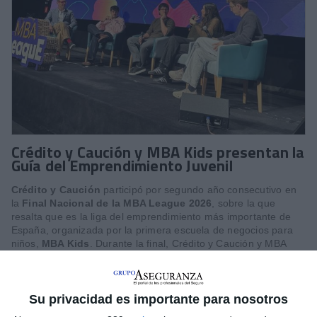
Crédito y Caución y MBA Kids presentan la
Guía del Emprendimiento Juvenil
Crédito y Caución
participó por segundo año consecutivo en
la
Final Nacional de la MBA League 2026
, sobre la que
resalta que es la liga del emprendimiento más importante de
España, organizada por la primera escuela de negocios para
niños,
MBA Kids
. Durante la final, Crédito y Caución y MBA
Kids presentaron la
Guía de Emprendimiento Juvenil
,
elaborada conjuntamente para ayudar a las nuevas
generaciones a desarrollar un plan o idea de negocio. El
documento recoge consejos prácticos y útiles para construir el
Su privacidad es importante para nosotros
proyecto, comunicarlo y desarrollarlo, trabajando en equipo.