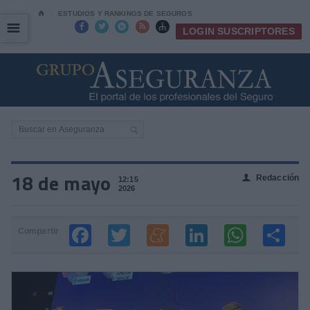
⌂
ESTUDIOS Y RANKINGS DE SEGUROS
☰
☰





LOGIN SUSCRIPTORES
18 de mayo
Redacción
👤
12:15
2026
Compartir