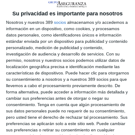
gran cantidad de reclamaciones. Sin embargo, a día de hoy
apenas ha habido reclamaciones. Debemos esperar al verano
Su privacidad es importante para nosotros
porque es en ese momento cuando seguramente empiecen a
Nosotros y nuestros 389
socios
almacenamos y/o accedemos a
llegar".
información en un dispositivo, como cookies, y procesamos
El problema con el que se encuentran ahora muchas empresas
datos personales, como identificadores únicos e información
es que, como consecuencia de la subida de las primas, se
estándar enviada por un dispositivo para publicidad y contenido
vieron obligadas a reducir el límite de sus pólizas y, si llega una
personalizado, medición de publicidad y contenido,
reclamación, es probable que este límite no sea suficiente.
investigación de audiencia y desarrollo de servicios.
Con su
permiso, nosotros y nuestros socios podemos utilizar datos de
Durante el encuentro también se analizó la
Responsabilidad
Civil patrona
l ante contagios de Covid-19. En este sentido
localización geográfica precisa e identificación mediante las
José Antonio Badillo
, profesor de Derecho Mercantil de la
características de dispositivos. Puede hacer clic para otorgarnos
Universidad Alcalá de Henares, explicó que ha habido muchos
su consentimiento a nosotros y a nuestros 389 socios para que
cambios legislativos y que ahora mismo, solo se considera
llevemos a cabo el procesamiento previamente descrito. De
accidente de trabajo de forma directa el contagio de los
forma alternativa, puede acceder a información más detallada y
trabajadores sanitarios
que conviven en primera línea. El
cambiar sus preferencias antes de otorgar o negar su
resto de los trabajadores, para reclamar una Responsabilidad
consentimiento.
Tenga en cuenta que algún procesamiento de
Civil del empresario, deberán acreditar la relación causal y la
sus datos personales puede no requerir de su consentimiento,
culpabilidad del empresario, "lo que será muy difícil, pues
pero usted tiene el derecho de rechazar tal procesamiento. Sus
¿cómo podría acreditar un trabajador que se contagió en el
preferencias se aplicarán solo a este sitio web. Puede cambiar
puesto de trabajo y no, por ejemplo, haciendo la compra?",
explicó.
sus preferencias o retirar su consentimiento en cualquier