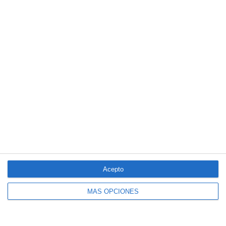
en beneficio…y la principal amenaza
La mayoría del seguro español cree que la economía no variará
en el segundo semestre
LO MÁS VISTO
Acepto
MÁS OPCIONES
El seguro español activa dispositivos