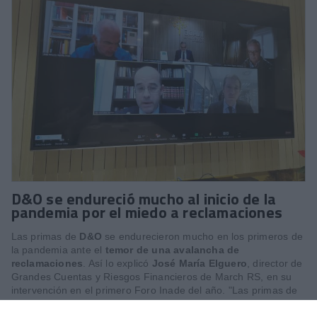
D&O se endureció mucho al inicio de la
pandemia por el miedo a reclamaciones
Las primas de
D&O
se endurecieron mucho en los primeros de
la pandemia ante el
temor de una avalancha de
reclamaciones
. Así lo explicó
José María Elguero
, director de
Grandes Cuentas y Riesgos Financieros de March RS, en su
intervención en el primero Foro Inade del año. "Las primas de
las pólizas de D&O aumentaron muchísimo al comienzo de la
pandemia, por el temor de las aseguradoras de que llegasen