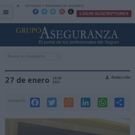
⌂
ESTUDIOS Y RANKINGS DE SEGUROS
☰
☰





LOGIN SUSCRIPTORES
27 de enero
Redacción
👤
16:18
2021
Compartir