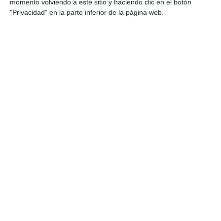
momento volviendo a este sitio y haciendo clic en el botón
Los expertos también reflexionaron sobre la responsabilidad de
"Privacidad" en la parte inferior de la página web.
la Administración Pública
por no haber operado
adecuadamente en relación con la gestión de la pandemia.
LO ÚLTIMO
Reale asegura la 72ª edición del Festival Internacional de Teatro
Clásico de Mérida
Aún quedan reglamentos pendientes para completar la Ley
5/2025 del seguro obligatorio
Swiss Re aumenta su beneficio neto un 9% hasta los 2.800
millones de dólares en el primer semestre
Avanza: "El seguro continúa canalizando el ahorro de las
familias"
La movilidad internacional plantea nuevos retos para el seguro
de Decesos
Debate profesional: ¿el incendio de Madrid se considera hecho
de la circulación?
Por aquí pasan los planes de Mapfre para un nuevo año récord