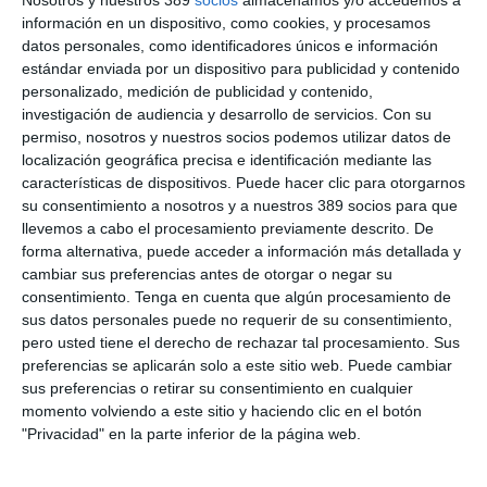
y buenas prácticas entre ambas organizaciones, lo que les
permitirá evaluar mejor el impacto de las catástrofes naturales
información en un dispositivo, como cookies, y procesamos
en el sector de los seguros y en la economía en general",
datos personales, como identificadores únicos e información
exponen.
estándar enviada por un dispositivo para publicidad y contenido
personalizado, medición de publicidad y contenido,
Entre los ámbitos clave de cooperación se incluyen la mejora
investigación de audiencia y desarrollo de servicios.
Con su
de las metodologías de evaluación de riesgos y la optimización
permiso, nosotros y nuestros socios podemos utilizar datos de
de la recopilación y el análisis de datos sobre pérdidas
localización geográfica precisa e identificación mediante las
causadas por catástrofes, "lo que contribuirá a crear
características de dispositivos. Puede hacer clic para otorgarnos
sociedades más resilientes y sostenibles en Europa".
su consentimiento a nosotros y a nuestros 389 socios para que
Si quiere recibir diariamente y GRATIS noticias como
llevemos a cabo el procesamiento previamente descrito. De
esta, pinche aquí
forma alternativa, puede acceder a información más detallada y
cambiar sus preferencias antes de otorgar o negar su
consentimiento.
Tenga en cuenta que algún procesamiento de
sus datos personales puede no requerir de su consentimiento,
pero usted tiene el derecho de rechazar tal procesamiento. Sus
LO ÚLTIMO
preferencias se aplicarán solo a este sitio web. Puede cambiar
sus preferencias o retirar su consentimiento en cualquier
La verdad sobre la IA en el seguro: qué funciona ya y qué sigue
momento volviendo a este sitio y haciendo clic en el botón
siendo una promesa
"Privacidad" en la parte inferior de la página web.
Munich Re alcanza un beneficio de casi 4.000 millones y
mantiene sus previsiones para 2026