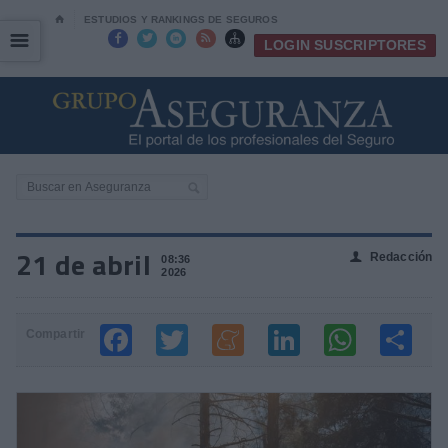
⌂
ESTUDIOS Y RANKINGS DE SEGUROS
☰
☰





LOGIN SUSCRIPTORES
21 de abril
Redacción
👤
08:36
2026
Compartir