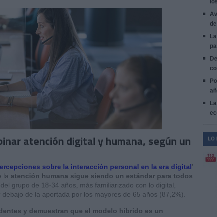
lo
Av
de
La
pa
De
co
Po
añ
La
ec
inar atención digital y humana, según un
LO
ercepciones sobre la interacción personal en la era digital
'
e la
atención humana sigue siendo un estándar para todos
 del grupo de 18-34 años, más familiarizado con lo digital,
r debajo de la aportada por los mayores de 65 años (87,2%).
entes y demuestran que el modelo híbrido es un