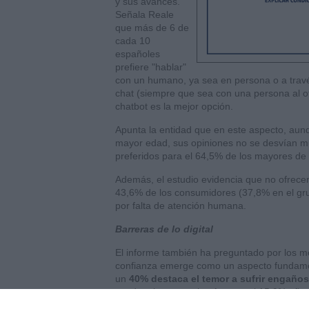
y sus avances.
Señala Reale
que más de 6 de
cada 10
españoles
prefiere "hablar"
con un humano, ya sea en persona o a través
chat (siempre que sea con una persona al ot
chatbot es la mejor opción.
Apunta la entidad que en este aspecto, aunq
mayor edad, sus opiniones no se desvían mu
preferidos para el 64,5% de los mayores de
Además, el estudio evidencia que no ofrece
43,6% de los consumidores (37,8% en el gru
por falta de atención humana.
Barreras de lo digital
El informe también ha preguntado por los mot
confianza emerge como un aspecto fundame
un
40% destaca el temor a sufrir engaños
ayudar si se necesita. Apenas el 15,9% afirm
hasta el 12,4% en el grupo de 18-34 años.