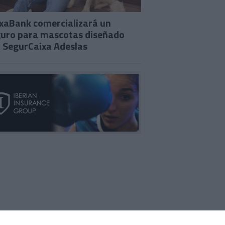
xaBank comercializará un
uro para mascotas diseñado
 SegurCaixa Adeslas