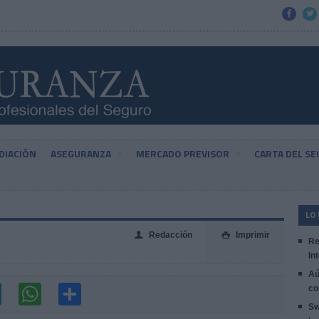


DIACIÓN
ASEGURANZA
MERCADO PREVISOR
CARTA DEL S
LO
Redacción
Imprimir
👤

Re
In
Aú
co
Sw