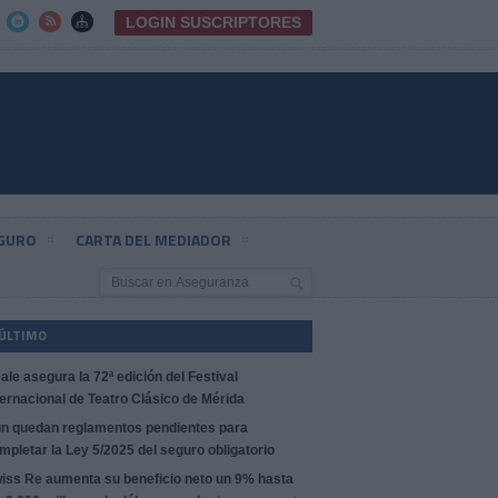
LOGIN SUSCRIPTORES



EGURO
CARTA DEL MEDIADOR
 ÚLTIMO
ale asegura la 72ª edición del Festival
ternacional de Teatro Clásico de Mérida
n quedan reglamentos pendientes para
mpletar la Ley 5/2025 del seguro obligatorio
iss Re aumenta su beneficio neto un 9% hasta