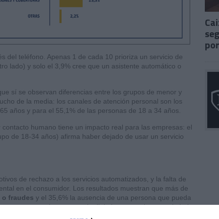
Cai
seg
por
 del teléfono. Apenas 1 de cada 10 prioriza un servicio de
ro lado) y solo el 3,9% cree que un asistente automático o
ue sí se observan diferencias entre los grupos de menor y
cho de la media: los canales de atención personal son los
 65 años y para el 55,1% de las personas de 18 a 34 años.
r contacto humano tiene un impacto real para las empresas: el
po de 18-34 años) afirma haber dejado de usar un servicio
ivos de rechazo a los servicios automatizados, y la falta de
ntal en el consumidor. Los resultados muestran que más de
 o fraudes
y el 35,6% la ausencia de una persona que pueda
a no encontrar barreras en lo digital, porcentaje que solo baja