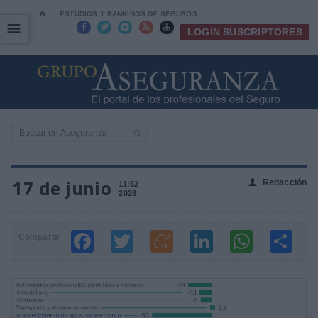
⌂
ESTUDIOS Y RANKINGS DE SEGUROS
☰
☰





LOGIN SUSCRIPTORES
17 de junio
Redacción
👤
11:52
2026
Compartir