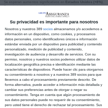
Se esperan aumentos significativos en
Estados Unidos (+8%)
,
Francia (+8%) y Japón (+7%), mientras que Alemania y los
Países Bajos registrarían incrementos de alrededor del 5%. En
España, Italia y el Reino Unido se prevén aumentos más
moderados, de entre el 2% y el 3%.
Su privacidad es importante para nosotros
Además, los expertos de Coface explican que a este contexto
Nosotros y nuestros 389
socios
almacenamos y/o accedemos a
hay que sumar que las
condiciones de financiación siguen
información en un dispositivo, como cookies, y procesamos
pesando mucho
sobre las empresas. Subrayan que, a pesar
datos personales, como identificadores únicos e información
del inicio de un ciclo de flexibilización, los
tipos de interés se
estándar enviada por un dispositivo para publicidad y contenido
mantienen en niveles elevados
tras varios años de
personalizado, medición de publicidad y contenido,
endurecimiento monetario, lo que hace que el coste del crédito
investigación de audiencia y desarrollo de servicios.
Con su
siga siendo elevado. Y precisan que esta limitación es aún más
permiso, nosotros y nuestros socios podemos utilizar datos de
significativa si se tiene en cuenta que las empresas están
localización geográfica precisa e identificación mediante las
entrando en esta fase con
niveles de deuda históricamente
características de dispositivos. Puede hacer clic para otorgarnos
altos.
su consentimiento a nosotros y a nuestros 389 socios para que
Y profundizan en Coface que las presiones siguen siendo
llevemos a cabo el procesamiento previamente descrito. De
especialmente intensas en los
sectores más sensibles a los
forma alternativa, puede acceder a información más detallada y
ciclos económicos
y a las condiciones de financiación, siendo
cambiar sus preferencias antes de otorgar o negar su
los más vulnerables la
construcción
, la
química
y el
textil
consentimiento.
Tenga en cuenta que algún procesamiento de
debido a su elevada exposición a los costes de producción y a
sus datos personales puede no requerir de su consentimiento,
la demanda.
pero usted tiene el derecho de rechazar tal procesamiento. Sus