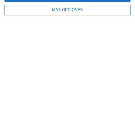
MÁS OPCIONES
El seguro español activa dispositivos
especiales ante los últimos incendios
forestales