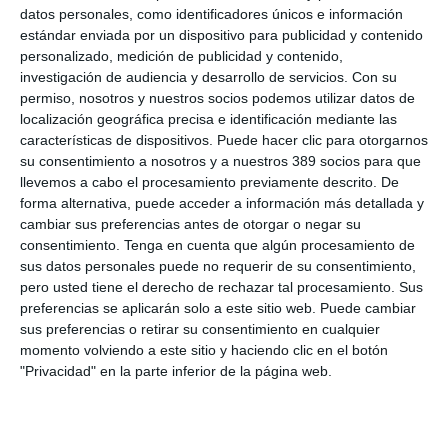
datos personales, como identificadores únicos e información
absoluta masculina y femenina, veterano/a A (desde 35 años),
estándar enviada por un dispositivo para publicidad y contenido
veterano/a B (desde 45 años) y veterano/a C (desde 55 años).
personalizado, medición de publicidad y contenido,
Además, la carrera ha tenido un componente solidario ya que
5
investigación de audiencia y desarrollo de servicios.
Con su
euros de cada inscripción
se han destinado a
Fesbal
, la
permiso, nosotros y nuestros socios podemos utilizar datos de
Federación Española de Bancos de Alimentos.
localización geográfica precisa e identificación mediante las
características de dispositivos. Puede hacer clic para otorgarnos
Si quiere recibir diariamente y GRATIS noticias como esta,
su consentimiento a nosotros y a nuestros 389 socios para que
pinche aquí.
llevemos a cabo el procesamiento previamente descrito. De
forma alternativa, puede acceder a información más detallada y
cambiar sus preferencias antes de otorgar o negar su
LO ÚLTIMO
consentimiento.
Tenga en cuenta que algún procesamiento de
sus datos personales puede no requerir de su consentimiento,
Reale asegura la 72ª edición del Festival Internacional de Teatro
pero usted tiene el derecho de rechazar tal procesamiento. Sus
Clásico de Mérida
preferencias se aplicarán solo a este sitio web. Puede cambiar
Aún quedan reglamentos pendientes para completar la Ley
sus preferencias o retirar su consentimiento en cualquier
5/2025 del seguro obligatorio
momento volviendo a este sitio y haciendo clic en el botón
Swiss Re aumenta su beneficio neto un 9% hasta los 2.800
"Privacidad" en la parte inferior de la página web.
millones de dólares en el primer semestre
Avanza: "El seguro continúa canalizando el ahorro de las
familias"