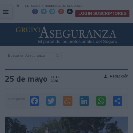
⌂
ESTUDIOS Y RANKINGS DE SEGUROS
☰
☰





LOGIN SUSCRIPTORES
25 de mayo
Redacción
👤
14:13
2026
Compartir