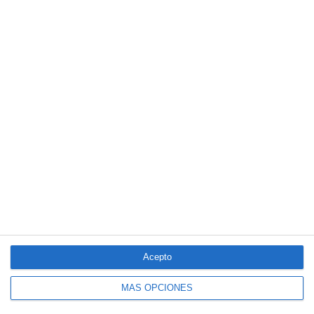
El seguro español activa dispositivos
especiales ante los últimos incendios
forestales
Acepto
MÁS OPCIONES