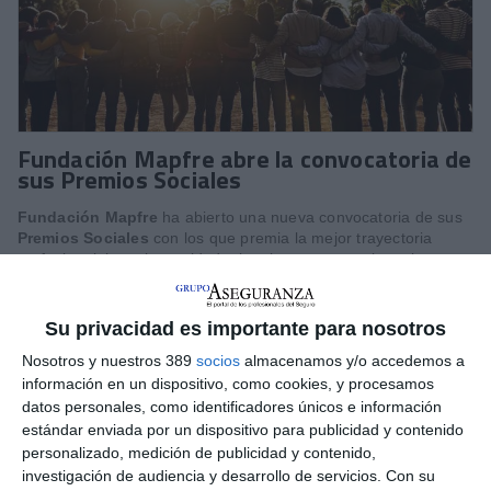
Fundación Mapfre abre la convocatoria de
sus Premios Sociales
Fundación Mapfre
ha abierto una nueva convocatoria de sus
Premios Sociales
con los que premia la mejor trayectoria
profesional, la mejor entidad, el mejor proyecto y la mejor
iniciativa en el sector agropecuario.
La dotación global de los galardones asciende a
160.000 euro
s
Su privacidad es importante para nosotros
y la convocatoria estará abierta hasta el próximo
25 de mayo.
Nosotros y nuestros 389
socios
almacenamos y/o accedemos a
Si quiere recibir diariamente y GRATIS noticias como
información en un dispositivo, como cookies, y procesamos
esta, pinche aquí
datos personales, como identificadores únicos e información
estándar enviada por un dispositivo para publicidad y contenido
personalizado, medición de publicidad y contenido,
LO ÚLTIMO
investigación de audiencia y desarrollo de servicios.
Con su