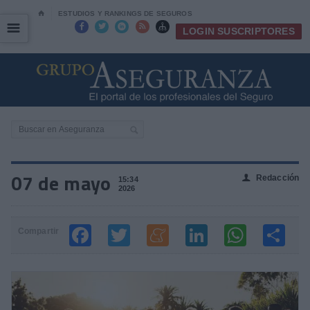
⌂
ESTUDIOS Y RANKINGS DE SEGUROS
☰
☰





LOGIN SUSCRIPTORES
07 de mayo
Redacción
👤
15:34
2026
Compartir