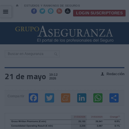
⌂
ESTUDIOS Y RANKINGS DE SEGUROS
☰
☰





LOGIN SUSCRIPTORES
21 de mayo
Redacción
👤
10:12
2026
Compartir