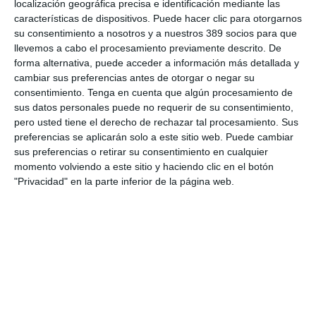
localización geográfica precisa e identificación mediante las
Este avance estuvo impulsado tanto por el crecimiento de Asset
características de dispositivos. Puede hacer clic para otorgarnos
Management, que aumentó un 12,7%, como por Wealth
su consentimiento a nosotros y a nuestros 389 socios para que
Management, que mejoró un 17,9%.
llevemos a cabo el procesamiento previamente descrito. De
El patrimonio neto atribuible a los accionistas del grupo
forma alternativa, puede acceder a información más detallada y
aumentó un 2,3%, hasta los 32.800 millones de euros, mientras
cambiar sus preferencias antes de otorgar o negar su
que los activos totales bajo gestión alcanzaron los 905.000
consentimiento.
Tenga en cuenta que algún procesamiento de
millones de euros.
sus datos personales puede no requerir de su consentimiento,
pero usted tiene el derecho de rechazar tal procesamiento. Sus
En términos de solvencia, Generali mantuvo una sólida
posición de capital, con un
ratio de Solvencia del 212%,
preferencias se aplicarán solo a este sitio web. Puede cambiar
frente al 219% registrado al cierre de 2025. El Grupo explicó
sus preferencias o retirar su consentimiento en cualquier
que la evolución estuvo marcada por el impacto de las
momento volviendo a este sitio y haciendo clic en el botón
condiciones de mercado, el fin del periodo transitorio
"Privacidad" en la parte inferior de la página web.
("grandfathering") y movimientos de capital, compensados
parcialmente por la generación orgánica de capital y el
desempeño de todos los negocios.
El
resultado neto del Grupo se situó en 1.169 millones de
euros
, ligeramente por debajo de los 1.195 millones
registrados en el primer trimestre de 2025, debido al
impacto
de los mercados financieros
sobre determinadas inversiones
y a un
efecto fiscal extraordinario en Francia.