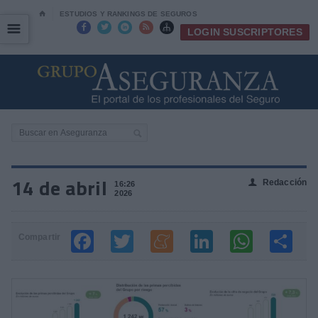
⌂
ESTUDIOS Y RANKINGS DE SEGUROS
☰
☰





LOGIN SUSCRIPTORES
14 de abril
Redacción
👤
16:26
2026
Compartir