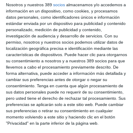
Nosotros y nuestros 389
socios
almacenamos y/o accedemos a
información en un dispositivo, como cookies, y procesamos
CONTENIDOS PREMIUM + ASEGURANZA
datos personales, como identificadores únicos e información
estándar enviada por un dispositivo para publicidad y contenido
personalizado, medición de publicidad y contenido,
69€
AL AÑO
investigación de audiencia y desarrollo de servicios.
Con su
permiso, nosotros y nuestros socios podemos utilizar datos de
ilimitado
Premium
Acceso
contenidos
durante 1 año
localización geográfica precisa e identificación mediante las
características de dispositivos. Puede hacer clic para otorgarnos
Aseguranza
Revista
1 año en papel + PDF
su consentimiento a nosotros y a nuestros 389 socios para que
llevemos a cabo el procesamiento previamente descrito. De
Sin compromiso de permanencia
forma alternativa, puede acceder a información más detallada y
73€/año
Después
cambiar sus preferencias antes de otorgar o negar su
consentimiento.
Tenga en cuenta que algún procesamiento de
sus datos personales puede no requerir de su consentimiento,
pero usted tiene el derecho de rechazar tal procesamiento. Sus
LO QUIERO
preferencias se aplicarán solo a este sitio web. Puede cambiar
sus preferencias o retirar su consentimiento en cualquier
momento volviendo a este sitio y haciendo clic en el botón
CONTENIDOS PREMIUM + ASEGURANZA
"Privacidad" en la parte inferior de la página web.
MULTIACCESO