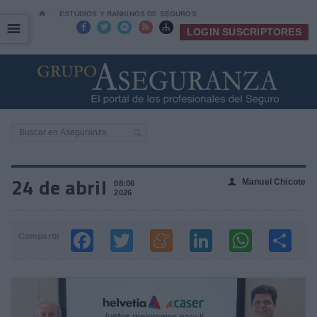
⌂
ESTUDIOS Y RANKINGS DE SEGUROS
☰
☰





LOGIN SUSCRIPTORES
24 de abril
Manuel Chicote
👤
08:06
2026
Compartir