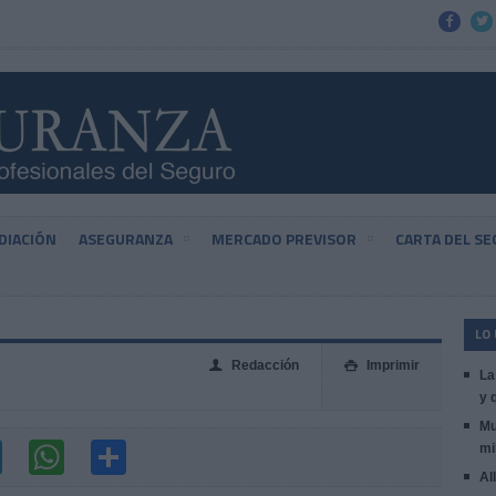


DIACIÓN
ASEGURANZA
MERCADO PREVISOR
CARTA DEL S
LO
Redacción
Imprimir
👤

La
y 
Mu
mi
Al