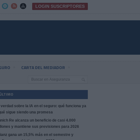
LOGIN SUSCRIPTORES



EGURO
CARTA DEL MEDIADOR
 ÚLTIMO
 verdad sobre la IA en el seguro: qué funciona ya
qué sigue siendo una promesa
nich Re alcanza un beneficio de casi 4.000
llones y mantiene sus previsiones para 2026
lianz gana un 15,5% más en el semestre y