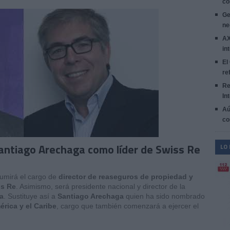
co
Ge
ne
AX
in
El
re
Re
In
Aú
co
antiago Arechaga como líder de Swiss Re
LO
umirá el cargo de
director de reaseguros de propiedad y
ss Re
. Asimismo, será presidente nacional y director de la
a
.
Sustituye así a
Santiago Arechaga
quien ha sido nombrado
rica y el Caribe
, cargo que también comenzará a ejercer el