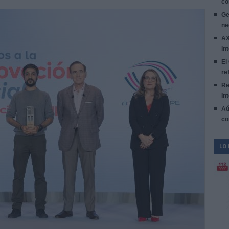
co
Ge
ne
AX
in
El
re
Re
In
Aú
co
LO