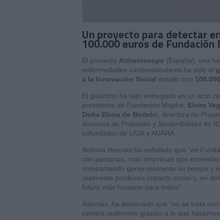
Un proyecto para detectar e
100.000 euros de Fundación
El proyecto
Aitheroscope
(España), una he
enfermedades cardiovasculares ha sido el
g
a la Innovación Social
dotado con
100.000
El galardón ha sido entregado en un acto ce
presidente de Fundación Mapfre;
Elvira Veg
Doña Elena de Borbón
, directora de Proy
directora de Propósito y Sostenibilidad de IE
cofundador de LIUX y AUARA.
Antonio Huertas ha señalado que "en Fund
con personas, más empresas que entiendan 
compartiendo generosamente su tiempo y su
realmente producen impacto social y, en defi
futuro más humano para todos".
Además, ha destacado que "no se trata únic
cambia realmente gracias a lo que hacemos. 