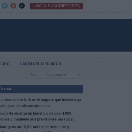
LOGIN SUSCRIPTORES



EGURO
CARTA DEL MEDIADOR
 ÚLTIMO
 verdad sobre la IA en el seguro: qué funciona ya
qué sigue siendo una promesa
nich Re alcanza un beneficio de casi 4.000
llones y mantiene sus previsiones para 2026
lianz gana un 15,5% más en el semestre y