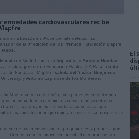
nfermedades cardiovasculares recibe
 Mapfre
rramienta basada en IA que permite detectar las
anador de la 9ª edición de los Premios Fundación Mapfre
 euros.
El 
dis
lebrado en Madrid con la participación de
Antonio Huertas,
últ
a,
directora general de Fundación Mapfre; S.A.R
. la Infanta
ectos de Fundación Mapfre;
Isabela del Alcázar Benjumea
,
 University; y
Antonio Espinosa de los Monteros
,
ación Mapfre vamos a por más, más personas empatizando
que juntos podemos cambiar las cosas, más voluntarios
 trabajo, más proyectos innovadores como éstos que
nitiva, más instituciones que quieran construir con nosotros un
amente de hacer cosas sino de preguntarnos y probar lo que
[...] Creemos que la innovación social, el compromiso, y la