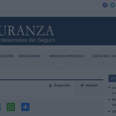


DIACIÓN
ASEGURANZA
MERCADO PREVISOR
CARTA DEL S
LO
Redacción
Imprimir
👤

La
y 
Mu
mi
Al