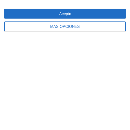
Acepto
MÁS OPCIONES
El seguro español activa dispositivos
especiales ante los últimos incendios
forestales