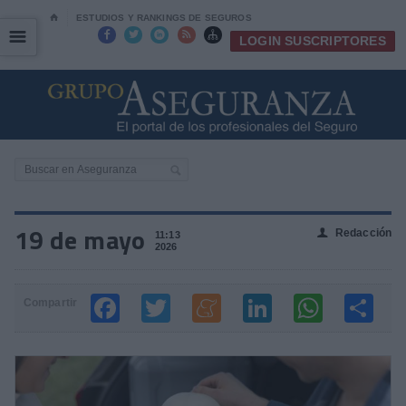
⌂
ESTUDIOS Y RANKINGS DE SEGUROS
☰
☰





LOGIN SUSCRIPTORES
19 de mayo
Redacción
👤
11:13
2026
Compartir