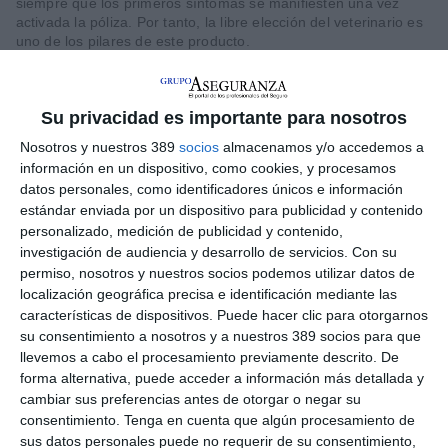
siempre que los primeros síntomas se manifiesten una vez
activada la póliza. Por tanto, la libre elección del veterinario es
uno de los pilares de este producto.
En cuanto a la
cobertura de patologías congénitas y de
origen hereditario
, incluye el conjunto de patologías
frecuentes en razas predispuestas, desde la displasia de
Su privacidad es importante para nosotros
cadera o codo hasta determinadas cardiopatías felinas y
Nosotros y nuestros 389
socios
almacenamos y/o accedemos a
problemas oftalmológicos hereditarios.
información en un dispositivo, como cookies, y procesamos
Este seguro veterinario cuenta con
3 planes
: Confort, Premium
datos personales, como identificadores únicos e información
y Premium Plus, con reembolsos que oscilan entre el 60% y el
estándar enviada por un dispositivo para publicidad y contenido
100% de la factura veterinaria. Todos los planes, además,
personalizado, medición de publicidad y contenido,
cubren al 100% las
cirugías derivadas de accidentes de
investigación de audiencia y desarrollo de servicios.
Con su
tráfico
e incluyen un
presupuesto anual de prevención
de
permiso, nosotros y nuestros socios podemos utilizar datos de
hasta 120 euros (vacunaciones, profilaxis dental,
localización geográfica precisa e identificación mediante las
antiparasitarios y medicina alternativa, con acupuntura,
características de dispositivos. Puede hacer clic para otorgarnos
osteopatía, terapias regenerativas y homeopatía) y un
su consentimiento a nosotros y a nuestros 389 socios para que
presupuesto SOS
de hasta 240 euros para hospitalización,
transporte de urgencia, terapia conductual o atención durante
llevemos a cabo el procesamiento previamente descrito. De
un ingreso del propietario. El reembolso se gestiona en un
forma alternativa, puede acceder a información más detallada y
plazo de 24 horas tras la subida digital de la factura. Este
cambiar sus preferencias antes de otorgar o negar su
producto también incluye la
teleconsulta
veterinaria a través
consentimiento.
Tenga en cuenta que algún procesamiento de
de doctorpet, que está disponible por chat, teléfono o
sus datos personales puede no requerir de su consentimiento,