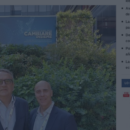
lo
Av
de
La
pa
De
co
Po
añ
La
ec
LO