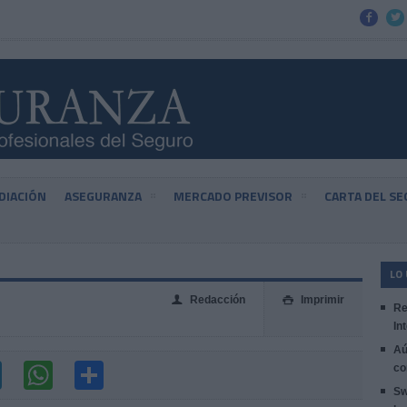


DIACIÓN
ASEGURANZA
MERCADO PREVISOR
CARTA DEL S
LO
Redacción
Imprimir
👤

Re
In
Aú
co
Sw