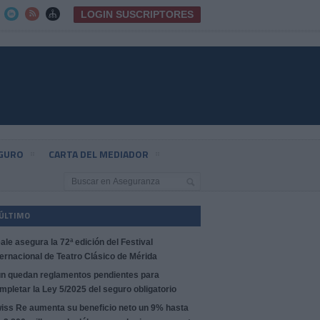
LOGIN SUSCRIPTORES



EGURO
CARTA DEL MEDIADOR
 ÚLTIMO
ale asegura la 72ª edición del Festival
ternacional de Teatro Clásico de Mérida
n quedan reglamentos pendientes para
mpletar la Ley 5/2025 del seguro obligatorio
iss Re aumenta su beneficio neto un 9% hasta