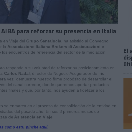
 AIBA para reforzar su presencia en Italia
ia en Viaje del
Grupo Santalucia
, ha asistido al Convegno
r la
Associazione Italiana Brokers di Assicurazioni e
El 
los encuentros de referencia del sector de la mediación
dis
últ
foro responde a su voluntad de reforzar su posicionamiento en
na.
Carlos Nadal
, director de Negocio Asegurador de Iris
mera vez "demuestra nuestro firme propósito de desarrollar el
ravés del canal corredor, donde queremos aportar productos
tes finales y que, por tanto, nos ayuden a fidelizar a los
tro se enmarca en el proceso de consolidación de la entidad en
ediados del pasado año. En sus 3 primeros meses de
izas de Asistencia en Viaje
.
ias como esta, pinche aquí.