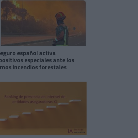
seguro español activa
positivos especiales ante los
imos incendios forestales