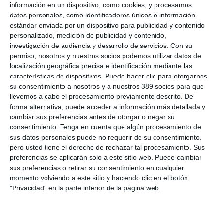
A.M.A. renueva la cobertura de médicos
información en un dispositivo, como cookies, y procesamos
ante agresiones
datos personales, como identificadores únicos e información
estándar enviada por un dispositivo para publicidad y contenido
A.M.A.
ha destacado que continuará apoyando a los
personalizado, medición de publicidad y contenido,
profesionales sanitarios ante agresiones cometidas contra ellos
investigación de audiencia y desarrollo de servicios.
Con su
de manera
física, psíquica o verbal
en el ámbito de su
permiso, nosotros y nuestros socios podemos utilizar datos de
actividad profesional. Tanto la mutua como su fundación se han
localización geográfica precisa e identificación mediante las
sumado a continuar colaborando "en la defensa y protección
características de dispositivos. Puede hacer clic para otorgarnos
de los médicos, combatiendo esta lacra social que suponen las
su consentimiento a nosotros y a nuestros 389 socios para que
agresiones al colectivo sanitario", explican. La firma de esta
llevemos a cabo el procesamiento previamente descrito. De
renovación corrió a cargo de los presidentes de A.M.A. y de la
fundación,
Luis Campos
y
Diego Murillo
, respectivamente.
forma alternativa, puede acceder a información más detallada y
cambiar sus preferencias antes de otorgar o negar su
consentimiento.
Tenga en cuenta que algún procesamiento de
sus datos personales puede no requerir de su consentimiento,
LO ÚLTIMO
pero usted tiene el derecho de rechazar tal procesamiento. Sus
preferencias se aplicarán solo a este sitio web. Puede cambiar
La verdad sobre la IA en el seguro: qué funciona ya y qué sigue
siendo una promesa
sus preferencias o retirar su consentimiento en cualquier
momento volviendo a este sitio y haciendo clic en el botón
Munich Re alcanza un beneficio de casi 4.000 millones y
"Privacidad" en la parte inferior de la página web.
mantiene sus previsiones para 2026
Allianz gana un 15,5% más en el semestre y confirma sus
objetivos para 2026