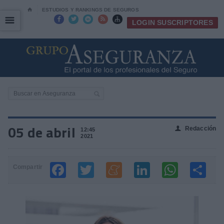
⌂
ESTUDIOS Y RANKINGS DE SEGUROS
☰
☰





LOGIN SUSCRIPTORES
05 de abril
Redacción
👤
12:45
2021
Compartir