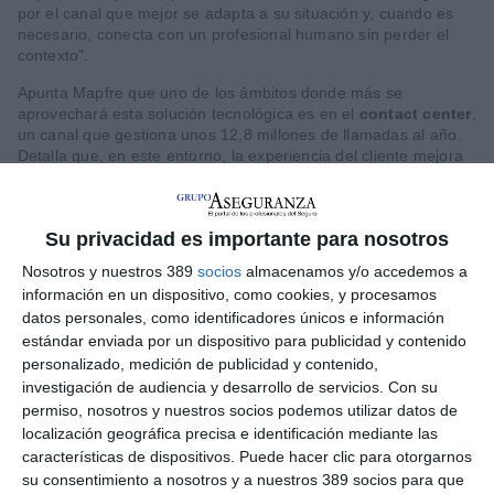
por el canal que mejor se adapta a su situación y, cuando es
necesario, conecta con un profesional humano sin perder el
contexto".
Apunta Mapfre que uno de los ámbitos donde más se
aprovechará esta solución tecnológica es en el
contact center
,
un canal que gestiona unos 12,8 millones de llamadas al año.
Detalla que, en este entorno, la experiencia del cliente mejora
desde el primer instante ya que este Superasistente de
Inteligencia Artificial ayudará a
identificar el motivo
del
contacto,
recopilará la información relevante
y
dirigirá la
Su privacidad es importante para nosotros
llamada al equipo adecuado
. En este ámbito, esta
herramienta contará con la
capacidad 'Pregunta Abierta',
que
Nosotros y nuestros 389
socios
almacenamos y/o accedemos a
permitirá al cliente expresarse libremente, sin menús
información en un dispositivo, como cookies, y procesamos
predefinidos, por lo que el sistema interpretará la intención en
datos personales, como identificadores únicos e información
lenguaje natural y la redirigirá al grupo correspondiente.
estándar enviada por un dispositivo para publicidad y contenido
Además, la aseguradora cree que será de gran ayuda para las
personalizado, medición de publicidad y contenido,
"personas de edad avanzada" al poderse explicar "con sus
propias palabras".
investigación de audiencia y desarrollo de servicios.
Con su
permiso, nosotros y nuestros socios podemos utilizar datos de
Desde Mapfre también recalcan la utilidad de esta herramienta
localización geográfica precisa e identificación mediante las
para
responder en momentos de alta demanda,
como los
características de dispositivos. Puede hacer clic para otorgarnos
episodios asociados a
fenómenos atmosféricos
. La
su consentimiento a nosotros y a nuestros 389 socios para que
aseguradora considera que será capaz de "absorber picos de