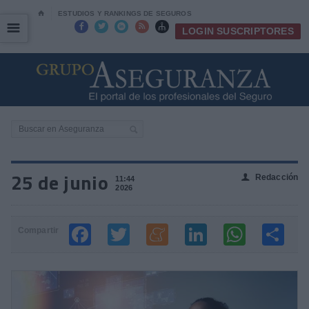
⌂
ESTUDIOS Y RANKINGS DE SEGUROS
☰
☰





LOGIN SUSCRIPTORES
25 de junio
Redacción
👤
11:44
2026
Compartir