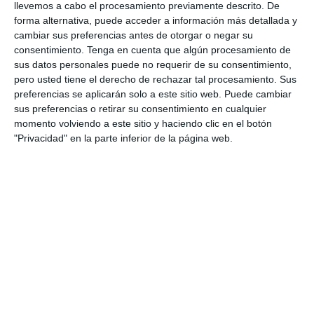
llevemos a cabo el procesamiento previamente descrito. De
volumen y sostener la calidad del servicio".
forma alternativa, puede acceder a información más detallada y
En cualquier caso, Mapfre aclara que el Superasistente no
cambiar sus preferencias antes de otorgar o negar su
limitará la atención humana ya que, "cuando una interacción
consentimiento.
Tenga en cuenta que algún procesamiento de
requiera criterio, empatía, negociación o gestión de
sus datos personales puede no requerir de su consentimiento,
excepciones, el cliente pasará a un profesional con el contexto
pero usted tiene el derecho de rechazar tal procesamiento. Sus
ya recopilado".
preferencias se aplicarán solo a este sitio web. Puede cambiar
sus preferencias o retirar su consentimiento en cualquier
El Superasistente ya está en marcha y, de hecho,
"opera a
escala y con grandes volúmenes de interacción"
. Según ha
momento volviendo a este sitio y haciendo clic en el botón
desvelado Mapfre, gestiona ya "más de 11 millones de
"Privacidad" en la parte inferior de la página web.
llamadas anuales" y "más de 500.000 sesiones digitales al
año". Como ha puntualizado la compañía, esta iniciativa se
enmarca en el
Manifiesto de Inteligencia Artificial de Mapfre
y en su enfo
que de IA centrada en las personas.
Por otra parte,
Mapfre Re
participó en el reciente evento de la
Agencia de la Unión Europea para el Programa Espacial
(EUSPA) en Bruselas, en el que se abordó el uso de datos del
programa Copernicus para apoyar la gestión del riesgo de
inundación en el sector asegurador y reasegurador.
Adrián
Fernández
, técnico de Riesgos de la Naturaleza de Mapfre Re,
presentó la experiencia obtenida en el proyecto en el que
colaboran con EUSPA en el que se ha analizado cómo la