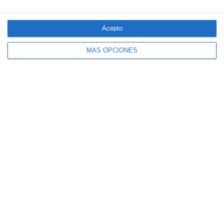
El seguro español activa dispositivos
especiales ante los últimos incendios
forestales
Acepto
MÁS OPCIONES
CaixaBank comercializará un seguro para
mascotas diseñado por SegurCaixa Adeslas