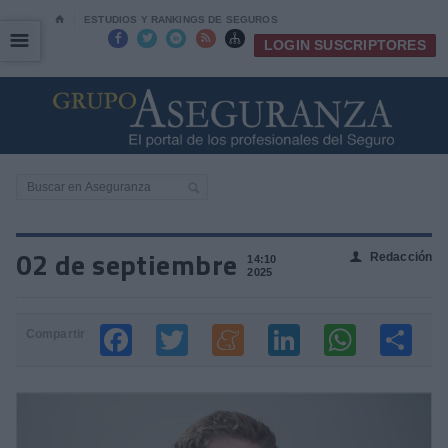
⌂
ESTUDIOS Y RANKINGS DE SEGUROS
☰
☰





LOGIN SUSCRIPTORES
02 de septiembre
Redacción
👤
14:10
2025
Compartir