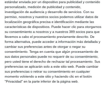
estándar enviada por un dispositivo para publicidad y contenido
Marsh
y
Zurich
.
personalizado, medición de publicidad y contenido,
investigación de audiencia y desarrollo de servicios.
Con su
Si quiere recibir diariamente y GRATIS noticias como esta,
permiso, nosotros y nuestros socios podemos utilizar datos de
pinche aquí.
localización geográfica precisa e identificación mediante las
características de dispositivos. Puede hacer clic para otorgarnos
su consentimiento a nosotros y a nuestros 389 socios para que
LO ÚLTIMO
llevemos a cabo el procesamiento previamente descrito. De
forma alternativa, puede acceder a información más detallada y
La verdad sobre la IA en el seguro: qué funciona ya y qué sigue
cambiar sus preferencias antes de otorgar o negar su
siendo una promesa
consentimiento.
Tenga en cuenta que algún procesamiento de
Munich Re alcanza un beneficio de casi 4.000 millones y
sus datos personales puede no requerir de su consentimiento,
mantiene sus previsiones para 2026
pero usted tiene el derecho de rechazar tal procesamiento. Sus
Allianz gana un 15,5% más en el semestre y confirma sus
preferencias se aplicarán solo a este sitio web. Puede cambiar
objetivos para 2026
sus preferencias o retirar su consentimiento en cualquier
Generali dispara un 51,4% el beneficio operativo del negocio de
momento volviendo a este sitio y haciendo clic en el botón
No Vida en España en el semestre
"Privacidad" en la parte inferior de la página web.
AXA XL adquiere S-RM, consultora especializada en inteligencia
corporativa y ciberseguridad
El Colegio de Castilla-La Mancha y Mapfre refuerzan su
colaboración