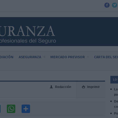


DIACIÓN
ASEGURANZA
MERCADO PREVISOR
CARTA DEL S
LO
Redacción
Imprimir
👤

La
pa
De
co
Po