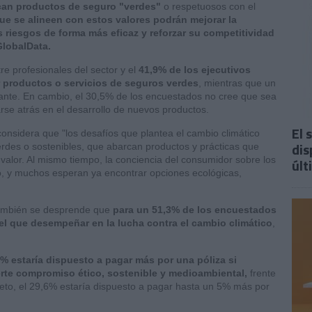
can productos de seguro "verdes"
o respetuosos con el
ue se alineen con estos valores podrán mejorar la
s riesgos de forma más eficaz y reforzar su competitividad
GlobalData.
e profesionales del sector y el
41,9% de los ejecutivos
 productos o servicios de seguros verdes
, mientras que un
nte. En cambio, el 30,5% de los encuestados no cree que sea
arse atrás en el desarrollo de nuevos productos.
El 
considera que "los desafíos que plantea el cambio climático
dis
rdes o sostenibles, que abarcan productos y prácticas que
valor. Al mismo tiempo, la conciencia del consumidor sobre los
últ
 y muchos esperan ya encontrar opciones ecológicas,
también se desprende que
para un 51,3% de los encuestados
l que desempeñar en la lucha contra el cambio climático
,
 estaría dispuesto a pagar más por una póliza si
erte compromiso ético, sostenible y medioambiental,
frente
reto, el 29,6% estaría dispuesto a pagar hasta un 5% más por