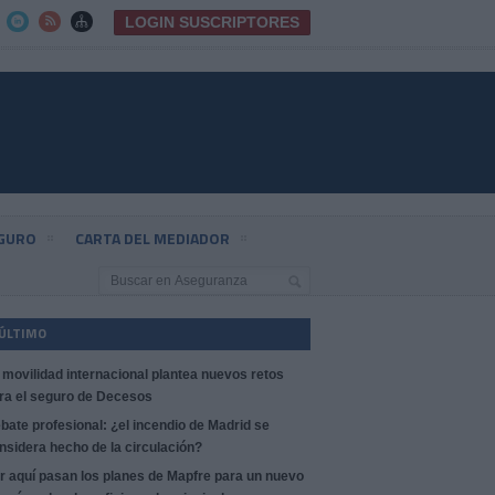
LOGIN SUSCRIPTORES



EGURO
CARTA DEL MEDIADOR
 ÚLTIMO
 movilidad internacional plantea nuevos retos
ra el seguro de Decesos
bate profesional: ¿el incendio de Madrid se
nsidera hecho de la circulación?
r aquí pasan los planes de Mapfre para un nuevo