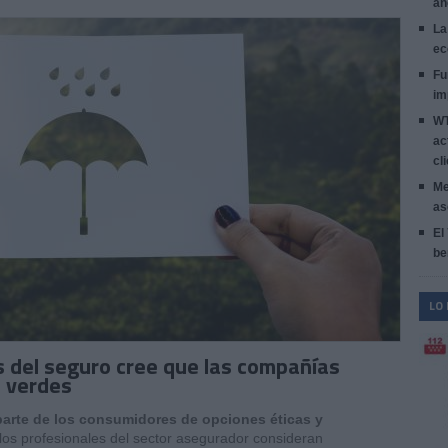
añ
La
ec
Fu
im
WT
ac
cl
Me
as
El
be
LO
s del seguro cree que las compañías
s verdes
arte de los consumidores de opciones éticas y
los profesionales del sector asegurador consideran