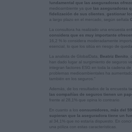
f
undamental que las aseguradoras ofrez
medioambiente ya que
las aseguradoras q
fidelización de sus clientes
,
gestionar lo
a largo plazo en el mercado, según señala
La consultora ha realizado una encuesta entr
considera que es muy importante ofrecer
16,2 % lo considera moderadamente importa
esencial, lo que los sitúa en riesgo de qued
La analista de GlobalData,
Beatriz Benito
, 
han dado lugar al surgimiento de seguros ve
integran factores ESG en toda la cadena de 
problemas medioambientales ha aumentado,
también en los seguros."
Además, de los resultados de la encuesta 
las compañías de seguros tienen un pape
frente al 28,1% que opina lo contrario.
En cuanto a los
consumidores, más del 59%
supieran que la aseguradora tiene un fu
al 34,1% que no estaría dispuesto. En conc
una póliza con estas características.