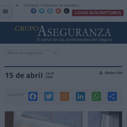
⌂
ESTUDIOS Y RANKINGS DE SEGUROS
☰
☰





LOGIN SUSCRIPTORES
15 de abril
Redacción
👤
16:13
2026
Compartir