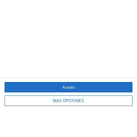
LO MÁS VISTO
Acepto
MÁS OPCIONES
El seguro español activa dispositivos
especiales ante los últimos incendios
forestales