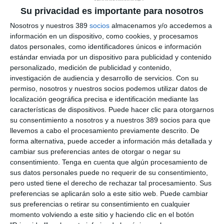
"El Derecho de Seguros es un elemento estratégico para
Su privacidad es importante para nosotros
nuestros clientes, porque conecta directamente con su gestión
Nosotros y nuestros 389
socios
almacenamos y/o accedemos a
del riesgo y su actividad diaria", apunta
Michael Fries
, socio
información en un dispositivo, como cookies, y procesamos
del área de Litigación y Arbitraje. "El fichaje de Miguel refuerza
datos personales, como identificadores únicos e información
nuestra capacidad para acompañarlos con una visión
internacional y especializada".
estándar enviada por un dispositivo para publicidad y contenido
personalizado, medición de publicidad y contenido,
Torres Mingot cuenta con más de 25 años de experiencia como
investigación de audiencia y desarrollo de servicios.
Con su
abogado especializado en seguros y reaseguros. Su perfil
permiso, nosotros y nuestros socios podemos utilizar datos de
combina conocimiento técnico y experiencia internacional. "El
localización geográfica precisa e identificación mediante las
aseguramiento es una herramienta estratégica y resulta
características de dispositivos. Puede hacer clic para otorgarnos
fundamental que aseguradoras y clientes estén alineados para
su consentimiento a nosotros y a nuestros 389 socios para que
la correcta delimitación e interpretación de las coberturas. Mi
llevemos a cabo el procesamiento previamente descrito. De
objetivo en Monereo Meyer Abogados es establecer una
práctica sólida de seguros y ayudar a la mejor comprensión de
forma alternativa, puede acceder a información más detallada y
coberturas, así como a la defensa de los intereses de los
cambiar sus preferencias antes de otorgar o negar su
clientes en situaciones complejas, también en entornos
consentimiento.
Tenga en cuenta que algún procesamiento de
internacionales", explica.
sus datos personales puede no requerir de su consentimiento,
pero usted tiene el derecho de rechazar tal procesamiento. Sus
Si quiere recibir diariamente y GRATIS noticias como
preferencias se aplicarán solo a este sitio web. Puede cambiar
esta, pinche aquí.
sus preferencias o retirar su consentimiento en cualquier
momento volviendo a este sitio y haciendo clic en el botón