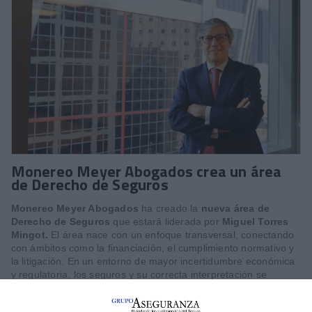
Monereo Meyer Abogados crea un área
de Derecho de Seguros
Monereo Meyer Abogados
ha creado la
nueva área de
Derecho de Seguros
que estará liderada por
Miguel Torres
Mingot.
El área nace con un enfoque transversal, conectando
con ámbitos como la financiación, el cumplimiento normativo y
la litigación. En un entorno de mayor incertidumbre económica
y regulatoria, los seguros y su correcta interpretación se
consolidan como una herramienta esencial para empresas,
fondos y grandes patrimonios, explican desde el Despacho.