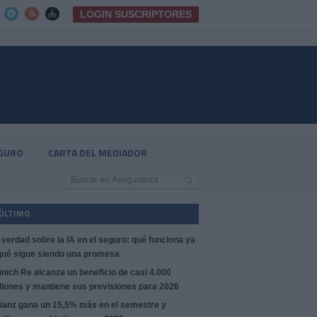
LOGIN SUSCRIPTORES



EGURO
CARTA DEL MEDIADOR
 ÚLTIMO
 verdad sobre la IA en el seguro: qué funciona ya
qué sigue siendo una promesa
nich Re alcanza un beneficio de casi 4.000
llones y mantiene sus previsiones para 2026
lianz gana un 15,5% más en el semestre y