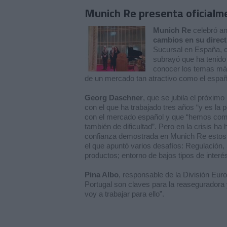
Munich Re presenta oficialm
Munich Re
celebró an
cambios en su direct
Sucursal en España,
subrayó que ha tenido 
conocer los temas más 
de un mercado tan atractivo como el españ
Georg Daschner
, que se jubila el próxi
con el que ha trabajado tres años “y es la
con el mercado español y que “hemos comp
también de dificultad”. Pero en la crisis h
confianza demostrada en Munich Re estos 
el que apuntó varios desafíos: Regulación, S
productos; entorno de bajos tipos de interés
Pina Albo
, responsable de
la División Eur
Portugal son claves para la reaseguradora y 
voy a trabajar para ello”.