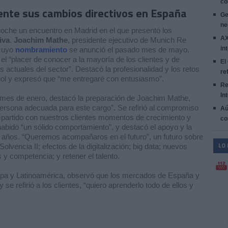
co
ente sus cambios directivos en España
Ge
ne
oche un encuentro en Madrid en el que presentó los
AX
iva
.
Joachim Mathe
, presidente ejecutivo de Munich Re
in
 cuyo
nombramiento
se anunció el pasado mes de mayo,
el “placer de conocer a la mayoría de los clientes y de
El
actuales del sector”. Destacó la profesionalidad y los retos
re
ol y expresó que “me entregaré con entusiasmo”.
Re
In
mo mes de enero, destacó la preparación de Joachim Mathe,
 persona adecuada para este cargo”. Se refirió al compromiso
Aú
artido con nuestros clientes momentos de crecimiento y
co
a habido “un sólido comportamiento”, y destacó el apoyo y la
años. “Queremos acompañaros en el futuro”, un futuro sobre
LO
olvencia II; efectos de la digitalización; big data; nuevos
 y competencia; y retener el talento.
opa
y Latinoamérica, observó que los mercados de España y
se refirió a los clientes, “quiero aprenderlo todo de ellos y