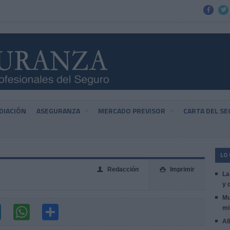


DIACIÓN
ASEGURANZA
MERCADO PREVISOR
CARTA DEL S
LO
Redacción
Imprimir
👤

La
y 
Mu
mi
Al