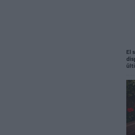
El 
dis
últ