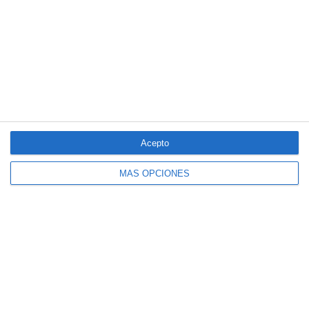
Acepto
MÁS OPCIONES
El seguro español activa dispositivos
especiales ante los últimos incendios
forestales