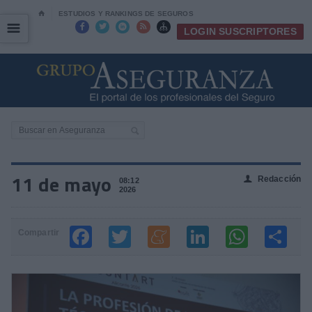
⌂
ESTUDIOS Y RANKINGS DE SEGUROS
☰
☰





LOGIN SUSCRIPTORES
11 de mayo
Redacción
👤
08:12
2026
Compartir