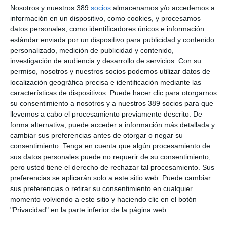
profesión.
Vicente García
y
Bartolomé Mayol
, director y
Nosotros y nuestros 389
socios
almacenamos y/o accedemos a
subdirector de Musaat, destacaron el "modelo de mutua
información en un dispositivo, como cookies, y procesamos
especializada basada en la cercanía y en el acompañamiento
datos personales, como identificadores únicos e información
profesional y repasaron los hitos alcanzados en los últimos dos
estándar enviada por un dispositivo para publicidad y contenido
años". Y
José M. Grandío
, presidente del COAT de Lugo y
representante de la Fundación Musaat, impartió la conferencia
personalizado, medición de publicidad y contenido,
'Condensaciones: del síntoma al informe técnico', en el que se
investigación de audiencia y desarrollo de servicios.
Con su
abordó el análisis de patologías constructivas y se dio a
permiso, nosotros y nuestros socios podemos utilizar datos de
conocer la nueva publicación de la Fundación. Finalmente, tuvo
localización geográfica precisa e identificación mediante las
presencia en una mesa redonda sobre las catástrofes
características de dispositivos. Puede hacer clic para otorgarnos
naturales y el papel de la arquitectura técnica, en la que se
su consentimiento a nosotros y a nuestros 389 socios para que
puso en valor el papel esencial de la profesiones en la gestión
llevemos a cabo el procesamiento previamente descrito. De
de emergencias, con referencias a sucesos reales como el
forma alternativa, puede acceder a información más detallada y
terremoto de Lorca o episodios recientes como la DANA.
cambiar sus preferencias antes de otorgar o negar su
Si quiere recibir diariamente y GRATIS noticias como
consentimiento.
Tenga en cuenta que algún procesamiento de
esta, pinche aquí
sus datos personales puede no requerir de su consentimiento,
pero usted tiene el derecho de rechazar tal procesamiento. Sus
preferencias se aplicarán solo a este sitio web. Puede cambiar
sus preferencias o retirar su consentimiento en cualquier
momento volviendo a este sitio y haciendo clic en el botón
LO ÚLTIMO
"Privacidad" en la parte inferior de la página web.
Reale asegura la 72ª edición del Festival Internacional de Teatro