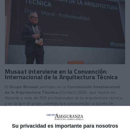
Musaat interviene en la Convención
Internacional de la Arquitectura Técnica
El
Grupo Musaat
participó en la
Convención Internacional
de la Arquitectura Técnica
(Contart) 2026, que reunió en
Alicante a más de 800 profesionales de la arquitectura técnica
y en la que el grupo además fue patrocinador a través de
Musaat y Gesmuser. Su presidente,
Antonio L. Mármol
,
intervino en el programa técnico, junto a
Alfredo Sanz
,
presidente del Consejo General de la Arquitectura Técnica de
Su privacidad es importante para nosotros
España en una ponencia que invitó a la reflexión sobre la