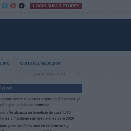
LOGIN SUSCRIPTORES



EGURO
CARTA DEL MEDIADOR
 ÚLTIMO
 verdad sobre la IA en el seguro: qué funciona ya
qué sigue siendo una promesa
nich Re alcanza un beneficio de casi 4.000
llones y mantiene sus previsiones para 2026
lianz gana un 15,5% más en el semestre y