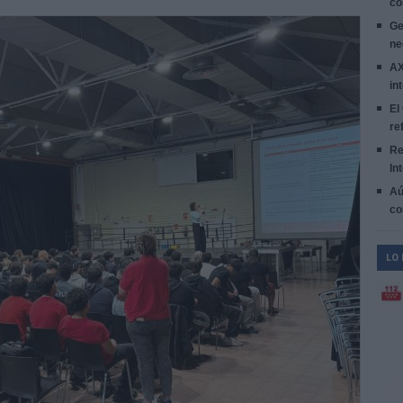
co
Ge
ne
AX
in
El
re
Re
In
Aú
co
LO