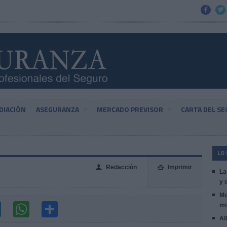


DIACIÓN
ASEGURANZA
MERCADO PREVISOR
CARTA DEL S
LO
Redacción
Imprimir
👤

La
y 
Mu
mi
Al