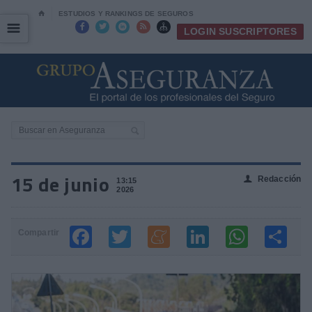
⌂
ESTUDIOS Y RANKINGS DE SEGUROS
☰
☰





LOGIN SUSCRIPTORES
15 de junio
Redacción
👤
13:15
2026
Compartir