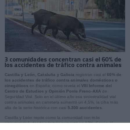
3 comunidades concentran casi el 60% de
los accidentes de tráfico contra animales
Castilla y León, Cataluña y Galicia
registran casi el
60% de
los accidentes de tráfico contra animales domésticos o
cinegéticos
en España, como revela el
VIII Informe del
Centro de Estudios y Opinión
Ponle Freno-AXA
de
Seguridad Vial. Solo en el último año esa siniestralidad vial
contra animales en carretera aumentó un 4,5%, la cifra más
alta de la serie histórica con casi
5.300 accidentes
.
Castilla y León repite como la comunidad con más
siniestralidad, donde además aumentó un 13%. Según el
estudio, el corzo es el animal que más peligro supone para los