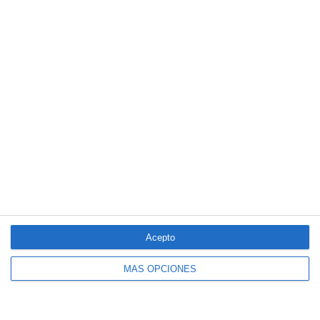
Clásico de Mérida
Aún quedan reglamentos pendientes para completar la Ley
5/2025 del seguro obligatorio
LO MÁS VISTO
Acepto
MÁS OPCIONES
El seguro español activa dispositivos