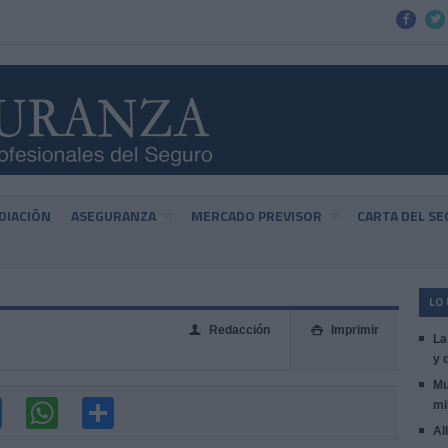


DIACIÓN
ASEGURANZA
MERCADO PREVISOR
CARTA DEL S
LO
Redacción
Imprimir
👤

La
y 
Mu
mi
Al