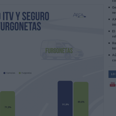
co
Ge
ne
AX
in
El
re
Re
In
Aú
co
LO