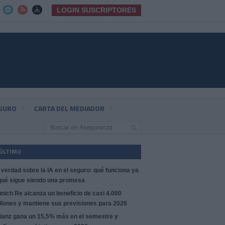
LOGIN SUSCRIPTORES



EGURO
CARTA DEL MEDIADOR
 ÚLTIMO
 verdad sobre la IA en el seguro: qué funciona ya
qué sigue siendo una promesa
nich Re alcanza un beneficio de casi 4.000
llones y mantiene sus previsiones para 2026
lianz gana un 15,5% más en el semestre y