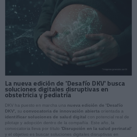
La nueva edición de 'Desafío DKV' busca
soluciones digitales disruptivas en
obstetricia y pediatría
DKV ha puesto en marcha una
nueva edición de 'Desafío
DKV',
su
convocatoria de innovación abierta
orientada a
identificar soluciones de salud digital
con potencial real de
pilotaje y adopción dentro de la compañía. Este año, la
convocatoria lleva por título
'Disrupción en la salud perinatal'
y el objetivo es buscar soluciones digitales disruptivas en