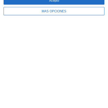
Acepto
MÁS OPCIONES
El seguro español activa dispositivos
especiales ante los últimos incendios
forestales