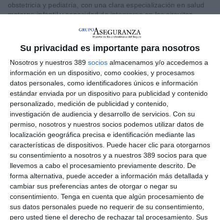
obstetricia y pediatría, con una clara especialización en salud
materno-infantil y capacidad de integrarse en los circuitos
asistenciales.
En concreto, se buscan proyectos que aborden alguno de los
Su privacidad es importante para nosotros
siguientes ámbitos:
complicaciones en el embarazo,
para lo
que se requieren soluciones orientadas a la detección precoz y
Nosotros y nuestros 389
socios
almacenamos y/o accedemos a
el seguimiento de riesgos y complicaciones obstétricas, así
información en un dispositivo, como cookies, y procesamos
como a la identificación de señales de alarma; y
neonatos y
datos personales, como identificadores únicos e información
transición post-alta hospitalaria
, para lo que se necesitan
estándar enviada por un dispositivo para publicidad y contenido
soluciones que contribuyan a altas hospitalarias más seguras,
personalizado, medición de publicidad y contenido,
favoreciendo una recuperación domiciliaria con seguimiento
investigación de audiencia y desarrollo de servicios.
Con su
eficaz del recién nacido.
permiso, nosotros y nuestros socios podemos utilizar datos de
La edición de este año cuenta con aliados estratégicos como el
localización geográfica precisa e identificación mediante las
Hospital Universitario San Rafael
,
i4KIDS
(hub de Innovación
características de dispositivos. Puede hacer clic para otorgarnos
Pediátrica del Hospital Sant Joan de Déu de Barcelona) y
su consentimiento a nosotros y a nuestros 389 socios para que
ERGO ScaleHub
, la unidad de 'venture client' del grupo
llevemos a cabo el procesamiento previamente descrito. De
asegurador ERGO, matriz de DKV. En este marco, el Hospital
forma alternativa, puede acceder a información más detallada y
Universitario San Rafael desempeña un papel especialmente
cambiar sus preferencias antes de otorgar o negar su
relevante ya que colaborará en la adopción clínica de la
consentimiento.
Tenga en cuenta que algún procesamiento de
solución seleccionada.
sus datos personales puede no requerir de su consentimiento,
La solución ganadora recibirá un
premio económico de
pero usted tiene el derecho de rechazar tal procesamiento. Sus