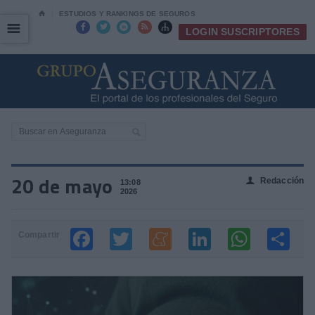
⌂
ESTUDIOS Y RANKINGS DE SEGUROS
☰
☰





LOGIN SUSCRIPTORES
20 de mayo
Redacción
👤
13:08
2026
Compartir