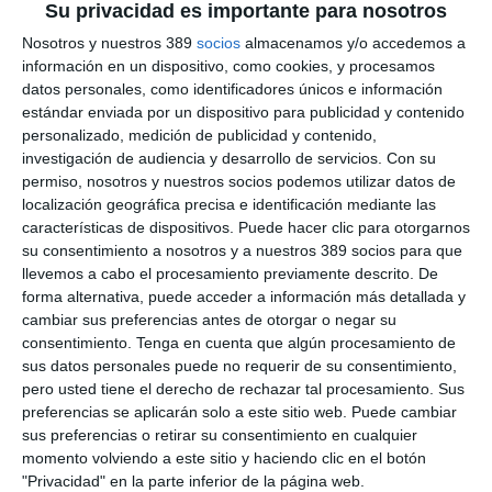
Su privacidad es importante para nosotros
GCO,
José María Serra
, y el director de Personas, Talento y
Cultura de Occident,
Xavier Portales,
quienes agradecieron la
Nosotros y nuestros 389
socios
almacenamos y/o accedemos a
dedicación y compromiso de todos los asistentes durante su
información en un dispositivo, como cookies, y procesamos
etapa profesional en la compañía.
datos personales, como identificadores únicos e información
estándar enviada por un dispositivo para publicidad y contenido
Serra trasladó a los presentes el reconocimiento de la
personalizado, medición de publicidad y contenido,
organización: "Detrás de la trayectoria de Occident hay cientos
investigación de audiencia y desarrollo de servicios.
Con su
de historias personales de compromiso y vocación de servicio.
Este encuentro es una manera de agradecer y reconocer a
permiso, nosotros y nuestros socios podemos utilizar datos de
todas las personas que habéis formado parte de ese camino y
localización geográfica precisa e identificación mediante las
que seguís siendo parte esencial de nuestra historia".
características de dispositivos. Puede hacer clic para otorgarnos
su consentimiento a nosotros y a nuestros 389 socios para que
Portales, por su parte, puso el acento en la vigencia de ese
llevemos a cabo el procesamiento previamente descrito. De
legado: "La cultura de Occident se ha construido gracias a las
forma alternativa, puede acceder a información más detallada y
personas. Los valores, la manera de entender el trabajo y el
cambiar sus preferencias antes de otorgar o negar su
compromiso con nuestros clientes que hoy definen a la
consentimiento.
Tenga en cuenta que algún procesamiento de
compañía son fruto de la aportación de quienes habéis
formado parte de ella durante tantos años".
sus datos personales puede no requerir de su consentimiento,
pero usted tiene el derecho de rechazar tal procesamiento. Sus
Si quiere recibir diariamente y GRATIS noticias como
preferencias se aplicarán solo a este sitio web. Puede cambiar
esta, pinche aquí
sus preferencias o retirar su consentimiento en cualquier
momento volviendo a este sitio y haciendo clic en el botón
"Privacidad" en la parte inferior de la página web.