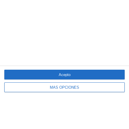
Acepto
MÁS OPCIONES
El seguro español activa dispositivos
especiales ante los últimos incendios
forestales