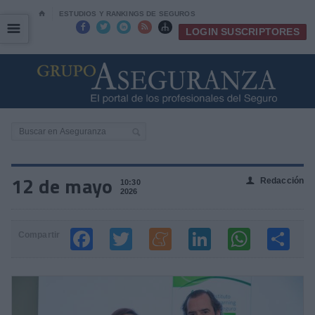
⌂
ESTUDIOS Y RANKINGS DE SEGUROS
☰
☰





LOGIN SUSCRIPTORES
12 de mayo
Redacción
👤
10:30
2026
Compartir