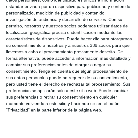
formarse, actualizarse y afrontar los cambios regulatorios con
estándar enviada por un dispositivo para publicidad y contenido
rigor y seguridad. Ello nos anima a seguir trabajando, como
personalizado, medición de publicidad y contenido,
parte de nuestro compromiso, para acercar la formación
investigación de audiencia y desarrollo de servicios.
Con su
jurídica y regulatoria a la mediación de una forma clara,
permiso, nosotros y nuestros socios podemos utilizar datos de
práctica y útil", ha señalado
Ramón Gómez
, director comercial
localización geográfica precisa e identificación mediante las
del canal mediación de onLygal.
características de dispositivos. Puede hacer clic para otorgarnos
su consentimiento a nosotros y a nuestros 389 socios para que
Si quiere recibir diariamente y GRATIS noticias como
llevemos a cabo el procesamiento previamente descrito. De
esta, pinche aquí
forma alternativa, puede acceder a información más detallada y
cambiar sus preferencias antes de otorgar o negar su
consentimiento.
Tenga en cuenta que algún procesamiento de
LO ÚLTIMO
sus datos personales puede no requerir de su consentimiento,
pero usted tiene el derecho de rechazar tal procesamiento. Sus
Debate profesional: ¿el incendio de Madrid se considera hecho
preferencias se aplicarán solo a este sitio web. Puede cambiar
de la circulación?
sus preferencias o retirar su consentimiento en cualquier
Por aquí pasan los planes de Mapfre para un nuevo año récord
momento volviendo a este sitio y haciendo clic en el botón
en beneficio…y la principal amenaza
"Privacidad" en la parte inferior de la página web.
La mayoría del seguro español cree que la economía no variará
en el segundo semestre
Fundación Mapfre lanza 'Talento Sénior' para impulsar ideas para
mayores de 50 años