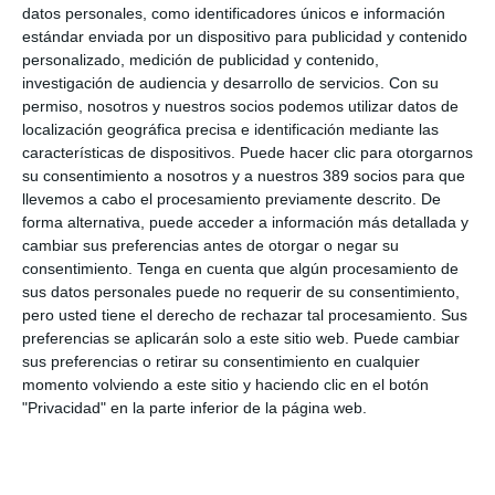
datos personales, como identificadores únicos e información
Sin embargo otros siniestros
han bajado
sustancialmente
estándar enviada por un dispositivo para publicidad y contenido
como
las lesiones
que han disminuido un
21%
"porque están
personalizado, medición de publicidad y contenido,
ligadas a la circulación de vehículos y el confinamiento las ha
investigación de audiencia y desarrollo de servicios.
Con su
reducido", apunta Tusell. Así ha ocurrido también con las
permiso, nosotros y nuestros socios podemos utilizar datos de
pólizas que cubren a empresas,
que han provocado un
25%
menos
de siniestros, llegando a descender su frecuencia un
localización geográfica precisa e identificación mediante las
55% durante los meses de confinamiento como consecuencia
características de dispositivos. Puede hacer clic para otorgarnos
del cierre temporal de muchas de ellas.
su consentimiento a nosotros y a nuestros 389 socios para que
llevemos a cabo el procesamiento previamente descrito. De
forma alternativa, puede acceder a información más detallada y
LO ÚLTIMO
cambiar sus preferencias antes de otorgar o negar su
consentimiento.
Tenga en cuenta que algún procesamiento de
La verdad sobre la IA en el seguro: qué funciona ya y qué sigue
sus datos personales puede no requerir de su consentimiento,
siendo una promesa
pero usted tiene el derecho de rechazar tal procesamiento. Sus
preferencias se aplicarán solo a este sitio web. Puede cambiar
Munich Re alcanza un beneficio de casi 4.000 millones y
sus preferencias o retirar su consentimiento en cualquier
mantiene sus previsiones para 2026
momento volviendo a este sitio y haciendo clic en el botón
Allianz gana un 15,5% más en el semestre y confirma sus
"Privacidad" en la parte inferior de la página web.
objetivos para 2026
Generali dispara un 51,4% el beneficio operativo del negocio de
No Vida en España en el semestre
AXA XL adquiere S-RM, consultora especializada en inteligencia