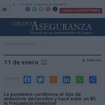
⌂
ESTUDIOS Y RANKINGS DE SEGUROS
☰
☰





LOGIN SUSCRIPTORES
11 de enero
Redacción
👤
11:17
2021
Compartir
La pandemia condiciona el tipo de
siniestros declarados y hace subir un 8%
la frecuencia siniestral