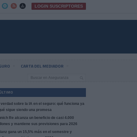
LOGIN SUSCRIPTORES



EGURO
CARTA DEL MEDIADOR
 ÚLTIMO
 verdad sobre la IA en el seguro: qué funciona ya
qué sigue siendo una promesa
nich Re alcanza un beneficio de casi 4.000
llones y mantiene sus previsiones para 2026
lianz gana un 15,5% más en el semestre y