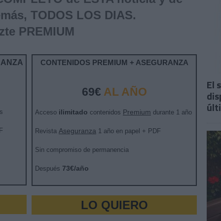
emás, TODOS LOS DIAS.
zte PREMIUM
RANZA
CONTENIDOS PREMIUM + ASEGURANZA
El 
69€
AL AÑO
dis
últ
s
ilimitado
Premium
Acceso
contenidos
durante 1 año
F
Aseguranza
Revista
1 año en papel + PDF
Sin compromiso de permanencia
73€/año
Después
LO QUIERO