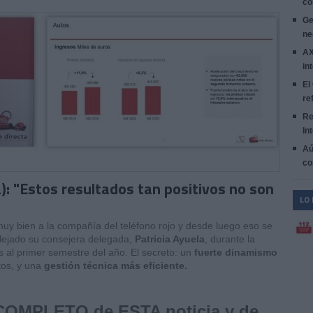
co
Ge
ne
AX
in
El
re
Re
In
Aú
co
a): "Estos resultados tan positivos no son
LO
uy bien a la compañía del teléfono rojo y desde luego eso se
eflejado su consejera delegada,
Patricia Ayuela
, durante la
 al primer semestre del año. El secreto: un
fuerte dinamismo
tos, y una
gestión técnica más eficiente.
 COMPLETO de ESTA noticia y de