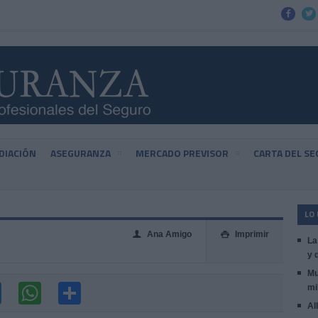


DIACIÓN
ASEGURANZA
MERCADO PREVISOR
CARTA DEL S
LO
Ana Amigo
Imprimir
👤

La
y 
Mu
mi
Al